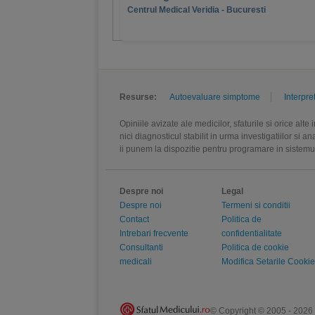
Centrul Medical Veridia - Bucuresti
Resurse:
Autoevaluare simptome
Interpre
Opiniile avizate ale medicilor, sfaturile si orice alt
nici diagnosticul stabilit in urma investigatiilor si 
ii punem la dispozitie pentru programare in sistem
Despre noi
Legal
Despre noi
Termeni si conditii
Contact
Politica de
Intrebari frecvente
confidentialitate
Consultanti
Politica de cookie
medicali
Modifica Setarile Cookie
© Copyright © 2005 - 2026