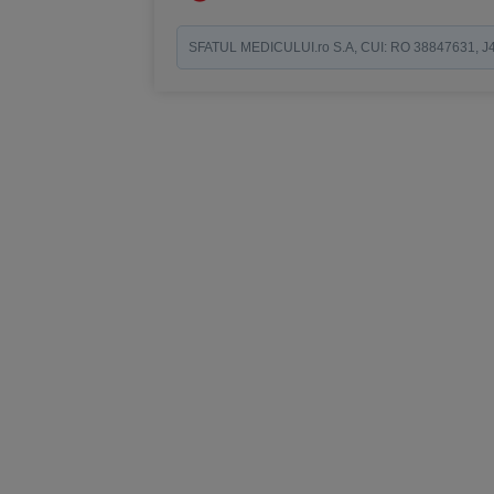
SFATUL MEDICULUI.ro S.A, CUI: RO 38847631, J40/19