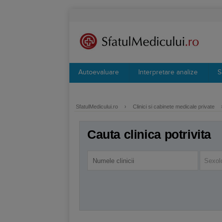
Autoevaluare
Interpretare analize
S
SfatulMedicului.ro
›
Clinici si cabinete medicale private
Cauta clinica potrivita
Sexol