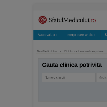
Autoevaluare
Interpretare analize
S
SfatulMedicului.ro
›
Clinici si cabinete medicale private
Cauta clinica potrivita
Medici