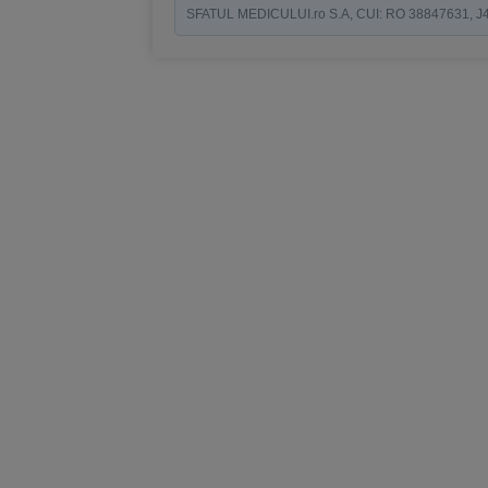
SFATUL MEDICULUI.ro S.A, CUI: RO 38847631, J40/19