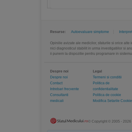
Resurse:
Autoevaluare simptome
Interpre
Opiniile avizate ale medicilor, sfaturile si orice alt
nici diagnosticul stabilit in urma investigatiilor si 
ii punem la dispozitie pentru programare in sistem
Despre noi
Legal
Despre noi
Termeni si conditii
Contact
Politica de
Intrebari frecvente
confidentialitate
Consultanti
Politica de cookie
medicali
Modifica Setarile Cookie
© Copyright © 2005 - 2026