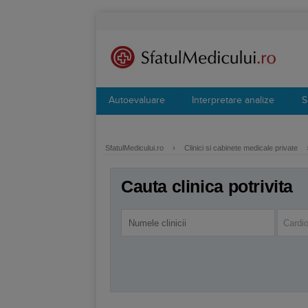
Autoevaluare
Interpretare analize
S
SfatulMedicului.ro
›
Clinici si cabinete medicale private
Cauta clinica potrivita
Cardio