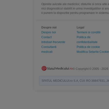
Opiniile avizate ale medicilor, sfaturile si orice alt
nici diagnosticul stabilit in urma investigatiilor si 
ii punem la dispozitie pentru programare in sistem
Despre noi
Legal
Despre noi
Termeni si conditii
Contact
Politica de
Intrebari frecvente
confidentialitate
Consultanti
Politica de cookie
medicali
Modifica Setarile Cookie
© Copyright © 2005 - 2026
SFATUL MEDICULUI.ro S.A, CUI: RO 38847631, J40/19