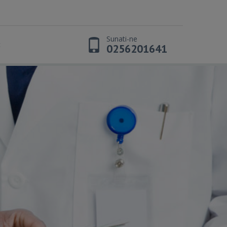
Sunati-ne
t
0256201641