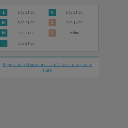
L
V
8:00-21:00
8:00-21:00
M
S
8:00-21:00
9:00-14:00
M
D
8:00-21:00
Inchis
J
8:00-21:00
Reprezinti o clinica medicala? Uite cum te putem
ajuta!