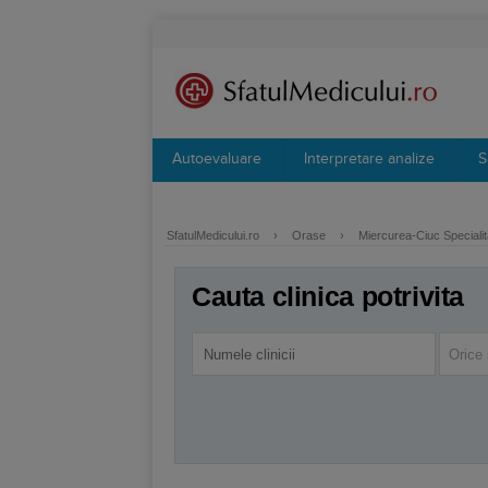
Autoevaluare
Interpretare analize
S
SfatulMedicului.ro
›
Orase
›
Miercurea-Ciuc Specialit
Cauta clinica potrivita
Orice 