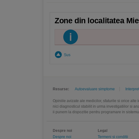
Zone din localitatea Mie
Sus
Resurse:
Autoevaluare simptome
Interpre
Opiniile avizate ale medicilor, sfaturile si orice alt
nici diagnosticul stabilit in urma investigatiilor si 
ii punem la dispozitie pentru programare in sistem
Despre noi
Legal
Despre noi
Termeni si conditii