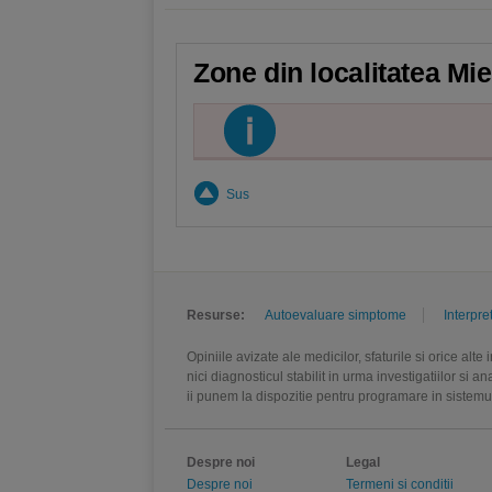
Zone din localitatea Mie
Sus
Resurse:
Autoevaluare simptome
Interpre
Opiniile avizate ale medicilor, sfaturile si orice alt
nici diagnosticul stabilit in urma investigatiilor si 
ii punem la dispozitie pentru programare in sistem
Despre noi
Legal
Despre noi
Termeni si conditii