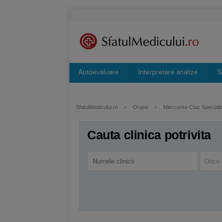
Autoevaluare
Interpretare analize
S
SfatulMedicului.ro
›
Orase
›
Miercurea-Ciuc Specialit
Cauta clinica potrivita
Orice 