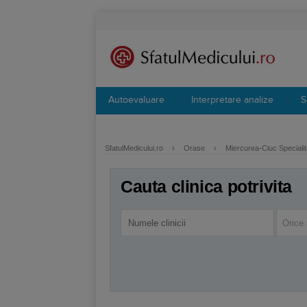
Autoevaluare
Interpretare analize
S
SfatulMedicului.ro
›
Orase
›
Miercurea-Ciuc Specialit
Cauta clinica potrivita
Orice 