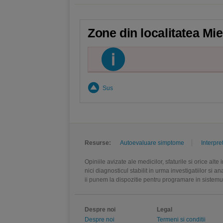
Zone din localitatea Mi
Sus
Resurse:
Autoevaluare simptome
Interpre
Opiniile avizate ale medicilor, sfaturile si orice alt
nici diagnosticul stabilit in urma investigatiilor si 
ii punem la dispozitie pentru programare in sistem
Despre noi
Legal
Despre noi
Termeni si conditii