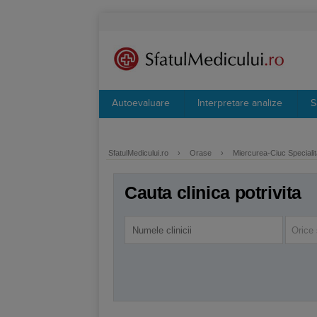
Autoevaluare
Interpretare analize
S
SfatulMedicului.ro
›
Orase
›
Miercurea-Ciuc Specialit
Cauta clinica potrivita
Orice 