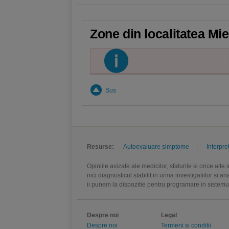
Zone din localitatea Mi
Sus
Resurse:
Autoevaluare simptome
Interpre
Opiniile avizate ale medicilor, sfaturile si orice alt
nici diagnosticul stabilit in urma investigatiilor si 
ii punem la dispozitie pentru programare in sistem
Despre noi
Legal
Despre noi
Termeni si conditii