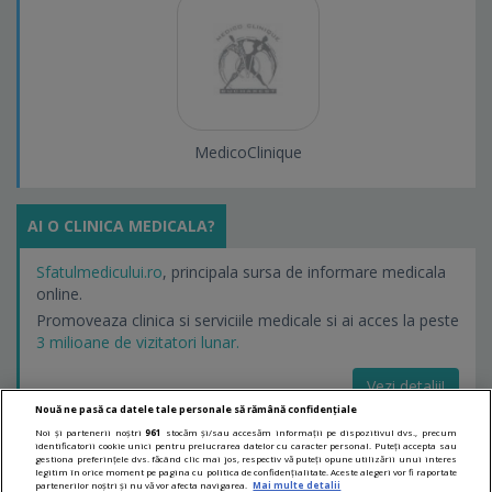
MedicoClinique
AI O CLINICA MEDICALA?
Sfatulmedicului.ro
, principala sursa de informare medicala
online.
Promoveaza clinica si serviciile medicale si ai acces la peste
3 milioane de vizitatori lunar.
Vezi detalii!
Nouă ne pasă ca datele tale personale să rămână confidențiale
Noi și partenerii noștri
961
stocăm și/sau accesăm informații pe dispozitivul dvs., precum
identificatorii cookie unici pentru prelucrarea datelor cu caracter personal. Puteți accepta sau
LINKURI UTILE
gestiona preferințele dvs. făcând clic mai jos, respectiv vă puteți opune utilizării unui interes
legitim în orice moment pe pagina cu politica de confidențialitate. Aceste alegeri vor fi raportate
partenerilor noștri și nu vă vor afecta navigarea.
Mai multe detalii