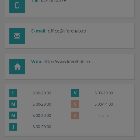
Tel:
0241613379
E-mail:
office@liferehab.ro
Web:
http://www.liferehab.ro
L
V
8:00-20:00
8:00-20:00
M
S
8:00-20:00
8:00-14:00
M
D
8:00-20:00
Inchis
J
8:00-20:00