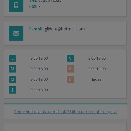
Tel:
0723512327
Fax:
-
E-mail:
glident@hotmail.com
L
V
9:00-18:00
9:00-18:00
M
S
9:00-18:00
9:00-13:00
M
D
9:00-18:00
Inchis
J
9:00-18:00
Reprezinti o clinica medicala? Uite cum te putem ajuta!