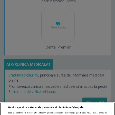
Sparklingmoon Dental
Dental Premier
AI O CLINICA MEDICALA?
Sfatulmedicului.ro
, principala sursa de informare medicala
online.
Promoveaza clinica si serviciile medicale si ai acces la peste
3 milioane de vizitatori lunar.
Vezi detalii!
Nouă ne pasă ca datele tale personale să rămână confidențiale
Noi și partenerii noștri
961
stocăm și/sau accesăm informații pe dispozitivul dvs., precum