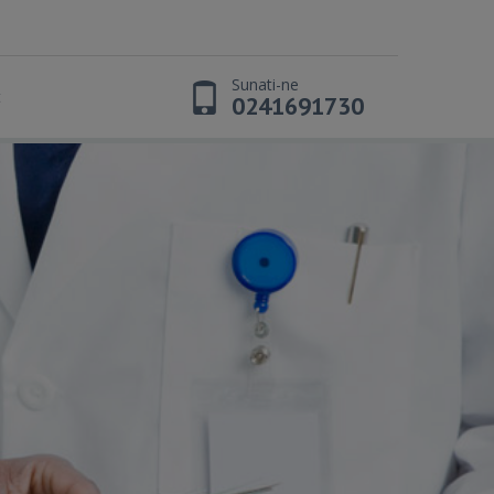
Sunati-ne
t
0241691730