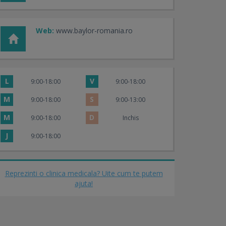
Web:
www.baylor-romania.ro
L
V
9:00-18:00
9:00-18:00
M
S
9:00-18:00
9:00-13:00
M
D
9:00-18:00
Inchis
J
9:00-18:00
Reprezinti o clinica medicala? Uite cum te putem
ajuta!