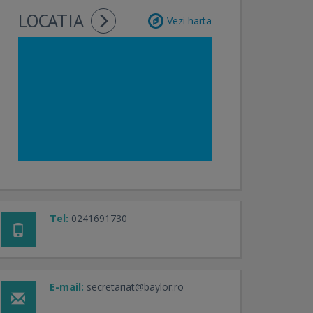
LOCATIA
Vezi harta
Tel:
0241691730
E-mail:
secretariat@baylor.ro