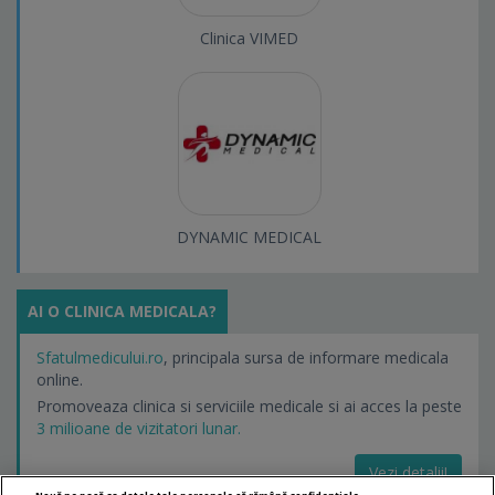
Clinica VIMED
DYNAMIC MEDICAL
AI O CLINICA MEDICALA?
Sfatulmedicului.ro
, principala sursa de informare medicala
online.
Promoveaza clinica si serviciile medicale si ai acces la peste
3 milioane de vizitatori lunar.
Vezi detalii!