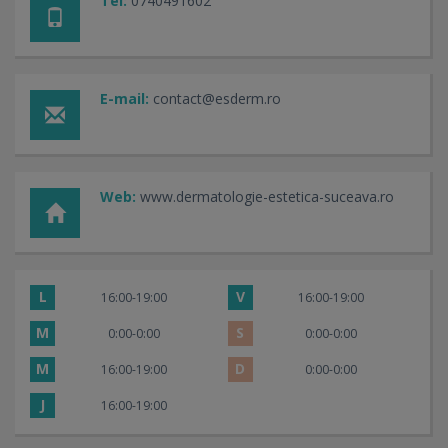
Tel:
0740491602
E-mail:
contact@esderm.ro
Web:
www.dermatologie-estetica-suceava.ro
L
V
16:00-19:00
16:00-19:00
M
S
0:00-0:00
0:00-0:00
M
D
16:00-19:00
0:00-0:00
J
16:00-19:00