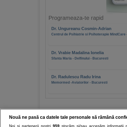
Programeaza-te rapid
Dr. Ungureanu Cosmin-Adrian
Centrul de Psihiatrie si Psihoterapie MindCare 
Dr. Vrabie Madalina Ionelia
Sfanta Maria - Delfinului - Bucuresti
Dr. Radulescu Radu Irina
Memormed -Aviatorilor - Bucuresti
Nouă ne pasă ca datele tale personale să rămână confi
Noi și partenerii noștri
959
stocăm și/sau accesăm informații pe