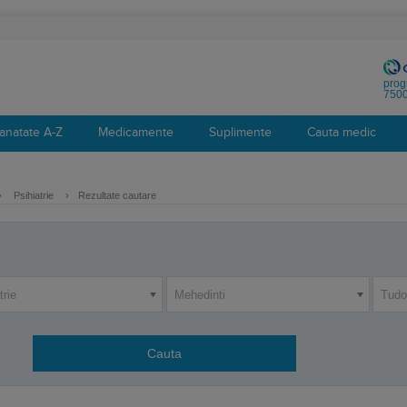
prog
7500
anatate A-Z
Medicamente
Suplimente
Cauta medic
›
Psihiatrie
›
Rezultate cautare
trie
Mehedinti
Tudo