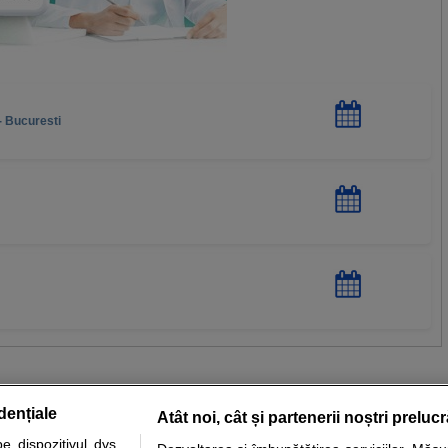
- Bucuresti
dențiale
Atât noi, cât și partenerii noștri preluc
 dispozitivul dvs.,