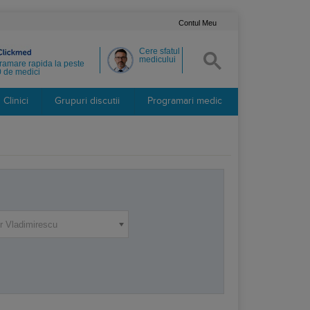
Contul Meu
Cere sfatul
medicului
ramare rapida la peste
 de medici
Clinici
Grupuri discutii
Programari medic
r Vladimirescu