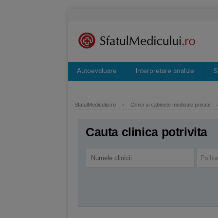
Autoevaluare
Interpretare analize
S
SfatulMedicului.ro
›
Clinici si cabinete medicale private
Cauta clinica potrivita
Psihia