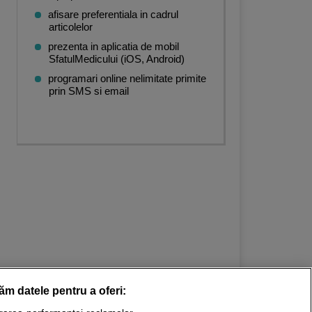
afisare preferentiala in cadrul
articolelor
prezenta in aplicatia de mobil
SfatulMedicului (iOS, Android)
programari online nelimitate primite
prin SMS si email
răm datele pentru a oferi: