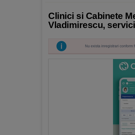
Clinici si Cabinete M
Vladimirescu, servic
Nu exista inregistrari conform 