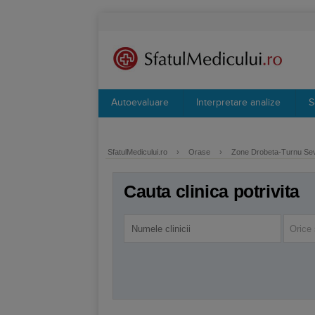
Autoevaluare
Interpretare analize
S
SfatulMedicului.ro
›
Orase
›
Zone Drobeta-Turnu Se
Cauta clinica potrivita
Orice 