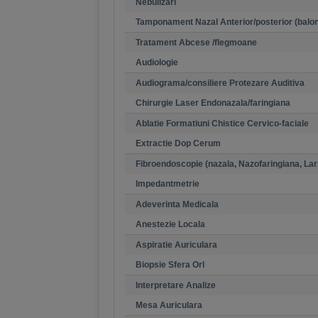
Nebulizari
Tamponament Nazal Anterior/posterior (balo
Tratament Abcese /flegmoane
Audiologie
Audiograma/consiliere Protezare Auditiva
Chirurgie Laser Endonazala/faringiana
Ablatie Formatiuni Chistice Cervico-faciale
Extractie Dop Cerum
Fibroendoscopie (nazala, Nazofaringiana, Lar
Impedantmetrie
Adeverinta Medicala
Anestezie Locala
Aspiratie Auriculara
Biopsie Sfera Orl
Interpretare Analize
Mesa Auriculara