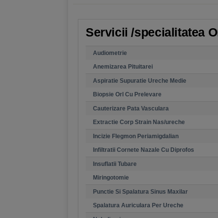
Servicii /specialitatea 
Audiometrie
Anemizarea Pituitarei
Aspiratie Supuratie Ureche Medie
Biopsie Orl Cu Prelevare
Cauterizare Pata Vasculara
Extractie Corp Strain Nas/ureche
Incizie Flegmon Periamigdalian
Infiltratii Cornete Nazale Cu Diprofos
Insuflatii Tubare
Miringotomie
Punctie Si Spalatura Sinus Maxilar
Spalatura Auriculara Per Ureche