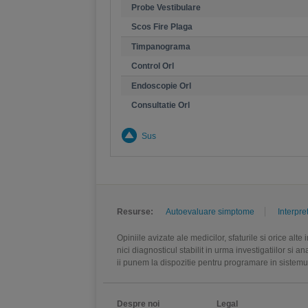
Probe Vestibulare
Scos Fire Plaga
Timpanograma
Control Orl
Endoscopie Orl
Consultatie Orl
Sus
Resurse:
Autoevaluare simptome
Interpre
Opiniile avizate ale medicilor, sfaturile si orice alt
nici diagnosticul stabilit in urma investigatiilor si 
ii punem la dispozitie pentru programare in sistem
Despre noi
Legal