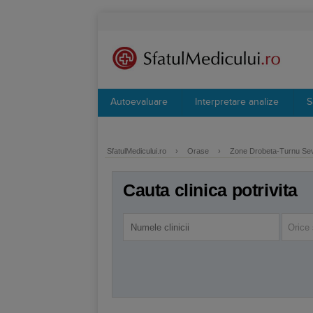
Autoevaluare
Interpretare analize
S
SfatulMedicului.ro
›
Orase
›
Zone Drobeta-Turnu Se
Cauta clinica potrivita
Orice 