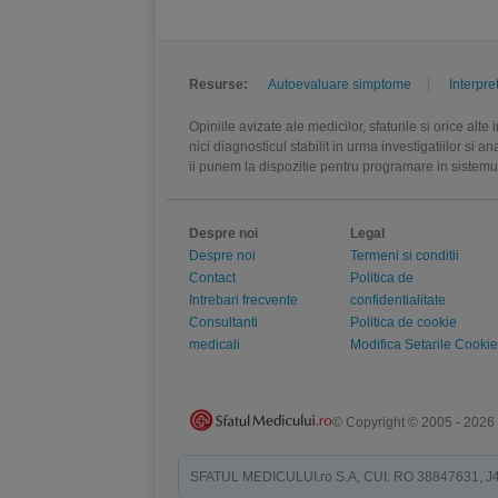
Resurse:
Autoevaluare simptome
Interpre
Opiniile avizate ale medicilor, sfaturile si orice alt
nici diagnosticul stabilit in urma investigatiilor si 
ii punem la dispozitie pentru programare in sistem
Despre noi
Legal
Despre noi
Termeni si conditii
Contact
Politica de
Intrebari frecvente
confidentialitate
Consultanti
Politica de cookie
medicali
Modifica Setarile Cookie
© Copyright © 2005 - 2026
SFATUL MEDICULUI.ro S.A, CUI: RO 38847631, J40/19