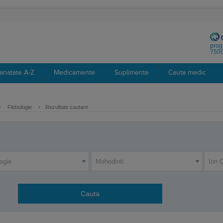
prog
7500
anatate A-Z
Medicamente
Suplimente
Cauta medic
›
Flebologie
›
Rezultate cautare
ogie
Mehedinti
Ion C