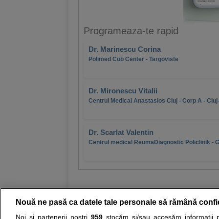
Programeaza-te rapid
Dr. Marinescu Corina
Polimed Cub Center - Targoviste
Dr. Mironescu Vitalii
Centrul Medical Anastasios Cluj - Corp A - Clu
Dr. Scarlat Valentin
Centrul medical ReumaDiagnostic Policlinik - G
Nouă ne pasă ca datele tale personale să rămână confi
Noi și partenerii noștri
959
stocăm și/sau accesăm informații pe