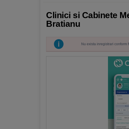
Clinici si Cabinete M
Bratianu
Nu exista inregistrari conform 