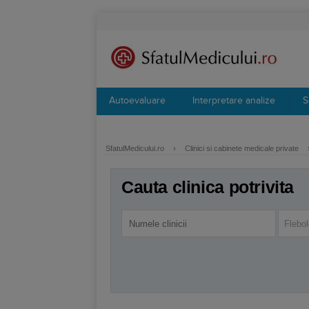
Autoevaluare
Interpretare analize
S
SfatulMedicului.ro
›
Clinici si cabinete medicale private
Cauta clinica potrivita
Flebol