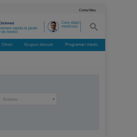
Contul Meu
Cere sfatul
medicului
ramare rapida la peste
 de medici
Clinici
Grupuri discutii
Programari medic
. Bratianu