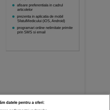
afisare preferentiala in cadrul
articolelor
prezenta in aplicatia de mobil
SfatulMedicului (iOS, Android)
programari online nelimitate primite
prin SMS si email
răm datele pentru a oferi: