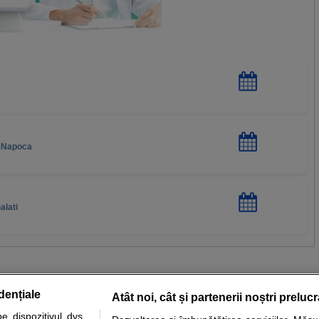
j-Napoca
alati
dențiale
Atât noi, cât și partenerii noștri preluc
 dispozitivul dvs.,