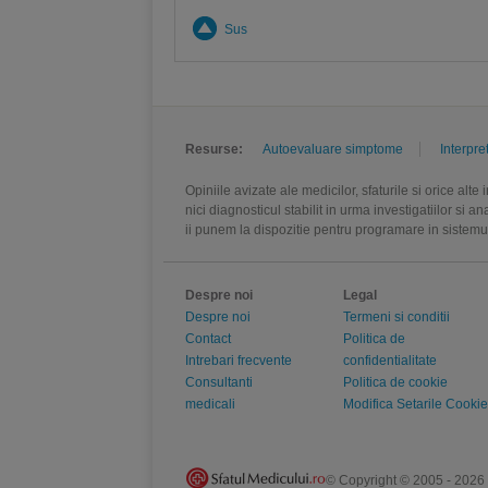
Sus
Resurse:
Autoevaluare simptome
Interpre
Opiniile avizate ale medicilor, sfaturile si orice alt
nici diagnosticul stabilit in urma investigatiilor si 
ii punem la dispozitie pentru programare in sistem
Despre noi
Legal
Despre noi
Termeni si conditii
Contact
Politica de
Intrebari frecvente
confidentialitate
Consultanti
Politica de cookie
medicali
Modifica Setarile Cookie
© Copyright © 2005 - 2026