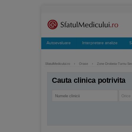
Autoevaluare
Interpretare analize
S
SfatulMedicului.ro
›
Orase
›
Zone Drobeta-Turnu Se
Cauta clinica potrivita
Orice 