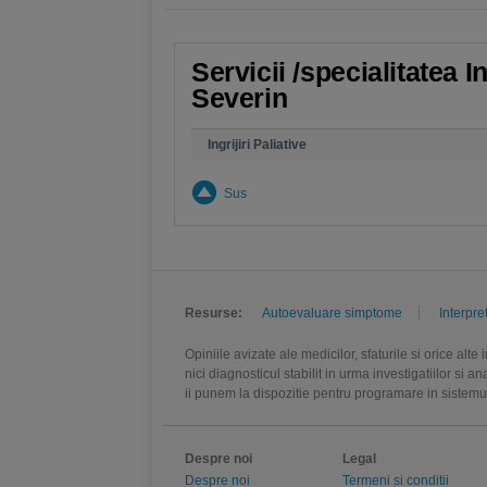
Servicii /specialitatea I
Severin
Ingrijiri Paliative
Sus
Resurse:
Autoevaluare simptome
Interpre
Opiniile avizate ale medicilor, sfaturile si orice alt
nici diagnosticul stabilit in urma investigatiilor si 
ii punem la dispozitie pentru programare in sistem
Despre noi
Legal
Despre noi
Termeni si conditii