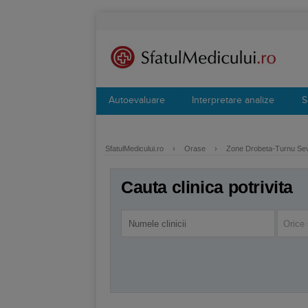
Autoevaluare
Interpretare analize
S
SfatulMedicului.ro
›
Orase
›
Zone Drobeta-Turnu Se
Cauta clinica potrivita
Orice 