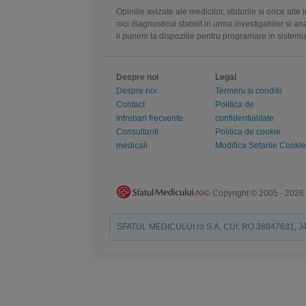
Opiniile avizate ale medicilor, sfaturile si orice alt
nici diagnosticul stabilit in urma investigatiilor si 
ii punem la dispozitie pentru programare in sistem
Despre noi
Legal
Despre noi
Termeni si conditii
Contact
Politica de
Intrebari frecvente
confidentialitate
Consultanti
Politica de cookie
medicali
Modifica Setarile Cookie
© Copyright © 2005 - 2026
SFATUL MEDICULUI.ro S.A, CUI: RO 38847631, J40/19