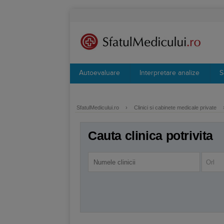
Autoevaluare
Interpretare analize
S
SfatulMedicului.ro
›
Clinici si cabinete medicale private
Cauta clinica potrivita
Orl