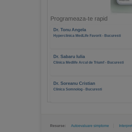
Programeaza-te rapid
Dr. Tonu Angela
Hyperclinica MedLife Favorit - Bucuresti
Dr. Sabaru Iulia
Clinica Medlife Arcul de Triumf - Bucuresti
Dr. Soreanu Cristian
Clinica Somnolog - Bucuresti
Resurse:
Autoevaluare simptome
Interpre