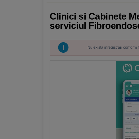
Clinici si Cabinete M
serviciul Fibroendosc
Nu exista inregistrari conform 