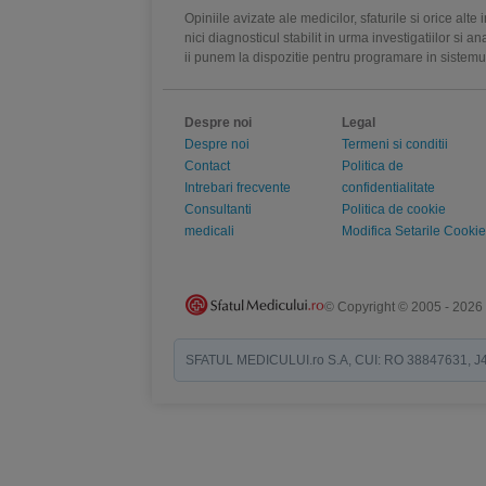
Opiniile avizate ale medicilor, sfaturile si orice alt
nici diagnosticul stabilit in urma investigatiilor si 
ii punem la dispozitie pentru programare in sistem
Despre noi
Legal
Despre noi
Termeni si conditii
Contact
Politica de
Intrebari frecvente
confidentialitate
Consultanti
Politica de cookie
medicali
Modifica Setarile Cookie
© Copyright © 2005 - 2026
SFATUL MEDICULUI.ro S.A, CUI: RO 38847631, J40/19