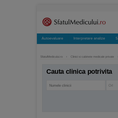
Autoevaluare
Interpretare analize
S
SfatulMedicului.ro
›
Clinici si cabinete medicale private
Cauta clinica potrivita
Orl