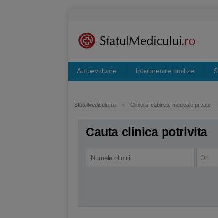
Autoevaluare
Interpretare analize
S
SfatulMedicului.ro
›
Clinici si cabinete medicale private
Cauta clinica potrivita
Orl