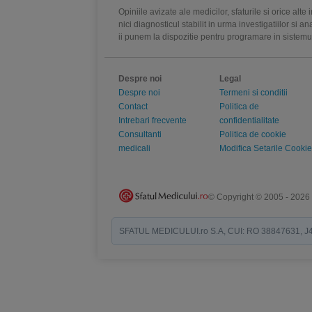
Opiniile avizate ale medicilor, sfaturile si orice alt
nici diagnosticul stabilit in urma investigatiilor si 
ii punem la dispozitie pentru programare in sistem
Despre noi
Legal
Despre noi
Termeni si conditii
Contact
Politica de
Intrebari frecvente
confidentialitate
Consultanti
Politica de cookie
medicali
Modifica Setarile Cookie
© Copyright © 2005 - 2026
SFATUL MEDICULUI.ro S.A, CUI: RO 38847631, J40/19