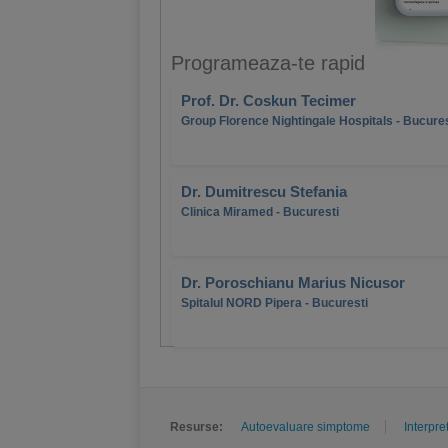
Programeaza-te rapid
Prof. Dr. Coskun Tecimer
Group Florence Nightingale Hospitals - Bucures
Dr. Dumitrescu Stefania
Clinica Miramed - Bucuresti
Dr. Poroschianu Marius Nicusor
Spitalul NORD Pipera - Bucuresti
Resurse:
Autoevaluare simptome
Interpre