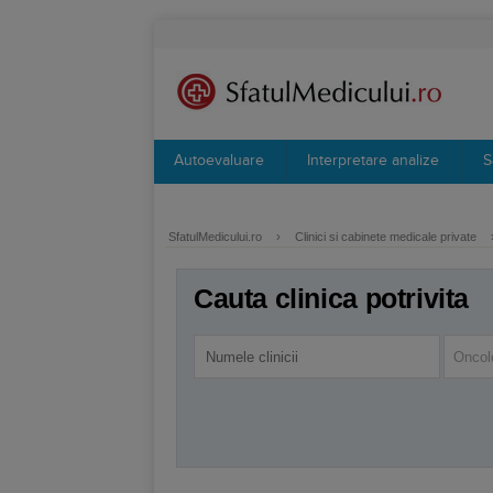
Autoevaluare
Interpretare analize
S
SfatulMedicului.ro
›
Clinici si cabinete medicale private
Cauta clinica potrivita
Oncol