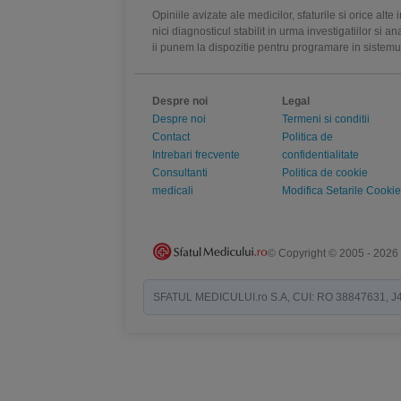
Opiniile avizate ale medicilor, sfaturile si orice alt
nici diagnosticul stabilit in urma investigatiilor si 
ii punem la dispozitie pentru programare in sistem
Despre noi
Legal
Despre noi
Termeni si conditii
Contact
Politica de
Intrebari frecvente
confidentialitate
Consultanti
Politica de cookie
medicali
Modifica Setarile Cookie
© Copyright © 2005 - 2026
SFATUL MEDICULUI.ro S.A, CUI: RO 38847631, J40/19