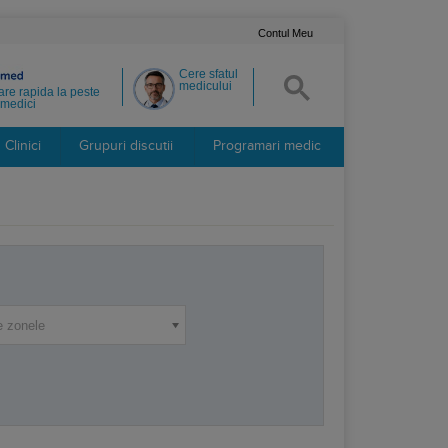
Contul Meu
Cere sfatul
medicului
re rapida la peste
medici
Clinici
Grupuri discutii
Programari medic
e zonele