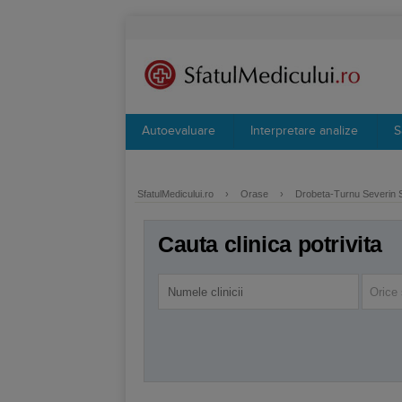
Autoevaluare
Interpretare analize
S
SfatulMedicului.ro
›
Orase
›
Drobeta-Turnu Severin S
Cauta clinica potrivita
Orice 