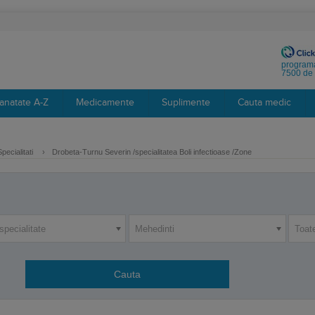
programa
7500 de 
anatate A-Z
Medicamente
Suplimente
Cauta medic
pecialitati
›
Drobeta-Turnu Severin /specialitatea Boli infectioase /Zone
specialitate
Mehedinti
Toat