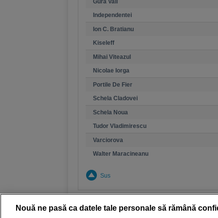
Gura Vaii
Independentei
Ion C. Bratianu
Kiseleff
Mihai Viteazul
Nicolae Iorga
Portile De Fier
Schela Cladovei
Schela Noua
Tudor Vladimirescu
Varciorova
Walter Maracineanu
Sus
Nouă ne pasă ca datele tale personale să rămână confi