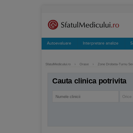
Autoevaluare
Interpretare analize
S
SfatulMedicului.ro
›
Orase
›
Zone Drobeta-Turnu Se
Cauta clinica potrivita
Orice 