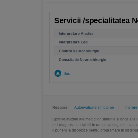
Servicii /specialitatea 
Interpretare Analize
Interpretare Eeg
Control Neurochirurgie
Consultatie Neurochirurgie
Sus
Resurse:
Autoevaluare simptome
Interpre
Opiniile avizate ale medicilor, sfaturile si orice alt
nici diagnosticul stabilit in urma investigatiilor si 
ii punem la dispozitie pentru programare in sistem