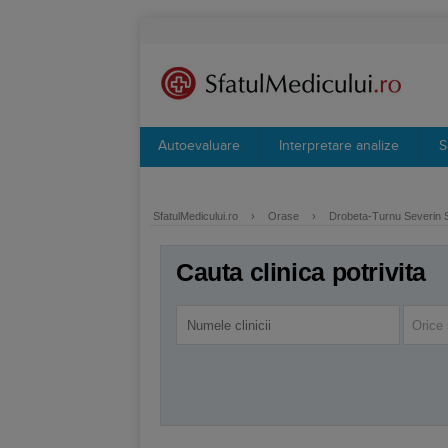
Autoevaluare
Interpretare analize
S
SfatulMedicului.ro
›
Orase
›
Drobeta-Turnu Severin S
Cauta clinica potrivita
Orice 