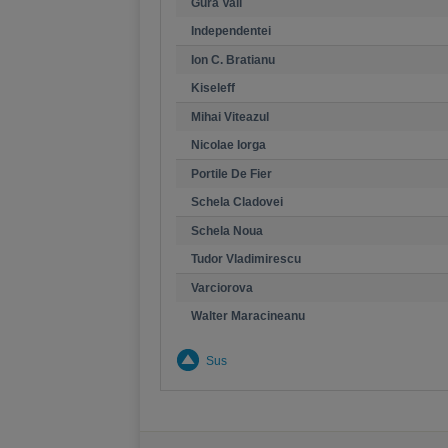
Gura Vaii
Independentei
Ion C. Bratianu
Kiseleff
Mihai Viteazul
Nicolae Iorga
Portile De Fier
Schela Cladovei
Schela Noua
Tudor Vladimirescu
Varciorova
Walter Maracineanu
Sus