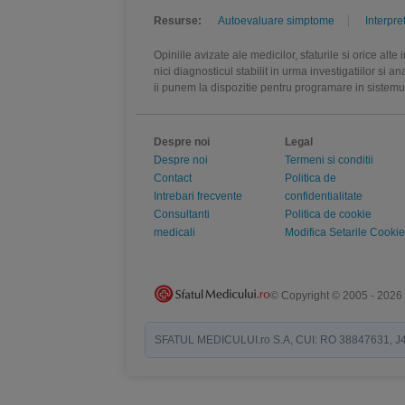
Resurse:
Autoevaluare simptome
Interpre
Opiniile avizate ale medicilor, sfaturile si orice alt
nici diagnosticul stabilit in urma investigatiilor si 
ii punem la dispozitie pentru programare in sistem
Despre noi
Legal
Despre noi
Termeni si conditii
Contact
Politica de
Intrebari frecvente
confidentialitate
Consultanti
Politica de cookie
medicali
Modifica Setarile Cookie
© Copyright © 2005 - 2026
SFATUL MEDICULUI.ro S.A, CUI: RO 38847631, J40/19