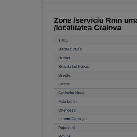
Zone /serviciu Rmn umar
/localitatea Craiova
1 Mai
Bariera Valcii
Bordei
Brazda Lui Novac
Brestei
Centru
Craiovita Noua
Fata Luncii
Ghercesti
Lascar Catargiu
Popoveni
Rovine