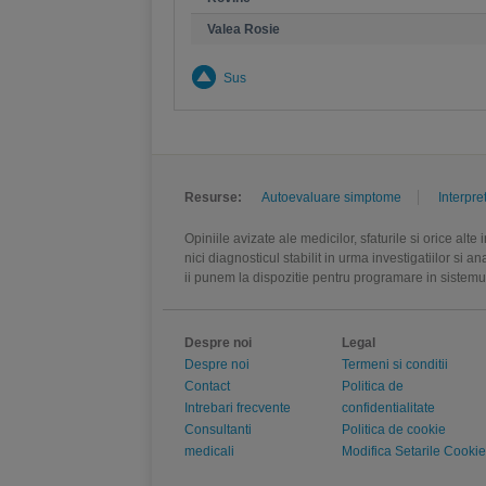
Valea Rosie
Sus
Resurse:
Autoevaluare simptome
Interpre
Opiniile avizate ale medicilor, sfaturile si orice alt
nici diagnosticul stabilit in urma investigatiilor si 
ii punem la dispozitie pentru programare in sistem
Despre noi
Legal
Despre noi
Termeni si conditii
Contact
Politica de
Intrebari frecvente
confidentialitate
Consultanti
Politica de cookie
medicali
Modifica Setarile Cookie