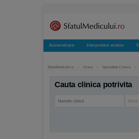
Autoevaluare
Interpretare analize
S
SfatulMedicului.ro
›
Orase
›
Specialitati Craiova
›
Cauta clinica potrivita
Orice 