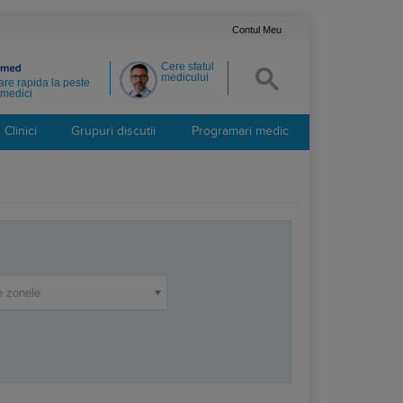
Contul Meu
Cere sfatul
medicului
re rapida la peste
medici
Clinici
Grupuri discutii
Programari medic
e zonele