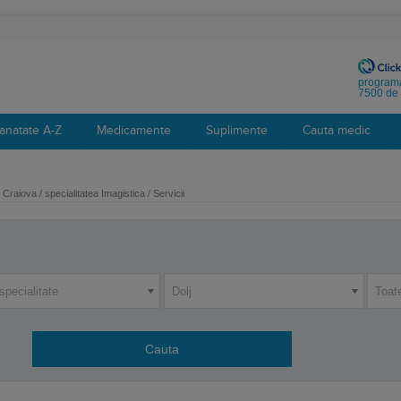
programa
7500 de 
anatate A-Z
Medicamente
Suplimente
Cauta medic
Craiova / specialitatea Imagistica / Servicii
specialitate
Dolj
Toat