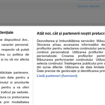
Clinici si cabinete
dențiale
Atât noi, cât și partenerii noștri preluc
 dispozitivul dvs.,
Dezvoltarea și îmbunătățirea serviciilor. Măs
tare analize
Specialitati medicale
Boli si afectiuni
Calculatoare
u caracter personal.
Stocarea și/sau accesarea informațiilor de
profilurilor pentru selectarea conținutului pers
 respectiv vă puteți
e informatii despre sanatate disponibile pe sfatulmedicului.ro au scop informativ si ed
conținut personalizat. Utilizarea profilurilor
ina cu politica de
personalizate. Crearea profilurilor pentr
analizelor medicale. Va sfatuim, ca pe langa informatia primita pe sfatulmedicului.ro s
i și nu vă vor afecta
Măsurarea performanței conținutului. Utiliz
ul de programari la medic Clickmed.
selecta conținutul. Înțelegerea publicului prin 
din surse diferite. Utilizarea de date limitat
Date precise de geolocație și identificarea prin
ublicitate partenere,
Drepturile consumatorului
Parteneri
Pen
Listă parteneri (furnizori)
ucram date pentru a
Protectia consumatorilor - ANPC
Inscriere clinica
Cli
nutul si anunturile
Solutionarea Alternativa a
Creaza cont medic
Ca
., pentru a va oferi
Litigiilor
Int
 traficul pe website.
Info consumator: 0800.080.999
Vi
atura cu prelucrarea
Parte din Grupul
Formulare europene - CNAS
Cli
te prin modalitatea
Ministerul Sanatatii - ANMDM
me