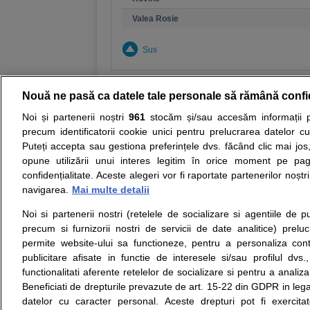
Valea Rosie
Sus
Nouă ne pasă ca datele tale personale să rămână confi
Noi și partenerii noștri
961
stocăm și/sau accesăm informații pe
Resurse:
Autoevaluare simptome
Interpre
precum identificatorii cookie unici pentru prelucrarea datelor c
Puteți accepta sau gestiona preferințele dvs. făcând clic mai jos,
Opiniile avizate ale medicilor, sfaturile si orice alt
opune utilizării unui interes legitim în orice moment pe pag
nici diagnosticul stabilit in urma investigatiilor si 
confidențialitate. Aceste alegeri vor fi raportate partenerilor noștr
ii punem la dispozitie pentru programare in sistem
navigarea.
Mai multe detalii
Noi si partenerii nostri (retelele de socializare si agentiile de p
Despre noi
Legal
precum si furnizorii nostri de servicii de date analitice) prel
Despre noi
Termeni si conditii
permite website-ului sa functioneze, pentru a personaliza conti
Contact
Politica de
publicitare afisate in functie de interesele si/sau profilul dvs
Intrebari frecvente
confidentialitate
functionalitati aferente retelelor de socializare si pentru a analiza
Consultanti
Politica de cookie
Beneficiati de drepturile prevazute de art. 15-22 din GDPR in leg
medicali
Modifica Setarile Cookie
datelor cu caracter personal. Aceste drepturi pot fi exercita