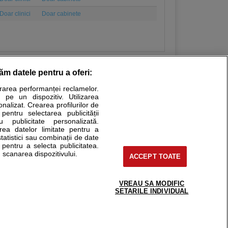
Doar clinici
Doar cabinete
răm datele pentru a oferi:
urarea performanței reclamelor.
Stiri medicale
 pe un dispozitiv. Utilizarea
onalizat. Crearea profilurilor de
ucational. Ele nu pot substitui consultul medical direct si
 pentru selectarea publicității
u publicitate personalizată.
a consultati fie medicul Dvs., fie unul dintre medicii pe care
area datelor limitate pentru a
statistici sau combinații de date
e pentru a selecta publicitatea.
 scanarea dispozitivului.
ACCEPT TOATE
tru pacient
nici si cabinete
uta medic
VREAU SA MODIFIC
support@sfatulmedicului.ro
SETARILE INDIVIDUAL
reaba un medic
0374 109 268
deoConsult
ckmed - programari
dic