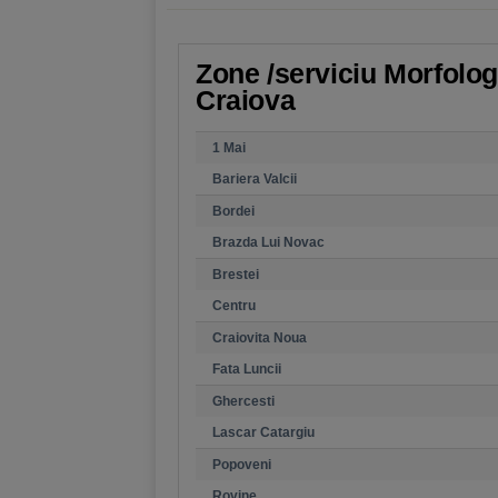
Zone /serviciu Morfologi
Craiova
1 Mai
Bariera Valcii
Bordei
Brazda Lui Novac
Brestei
Centru
Craiovita Noua
Fata Luncii
Ghercesti
Lascar Catargiu
Popoveni
Rovine