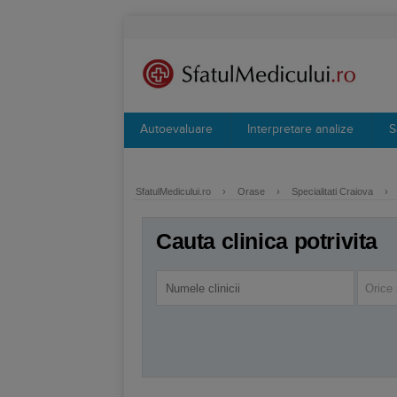
Autoevaluare
Interpretare analize
S
SfatulMedicului.ro
›
Orase
›
Specialitati Craiova
›
Cauta clinica potrivita
Orice 