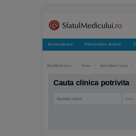
Autoevaluare
Interpretare analize
S
SfatulMedicului.ro
›
Orase
›
Specialitati Craiova
›
Cauta clinica potrivita
Orice 