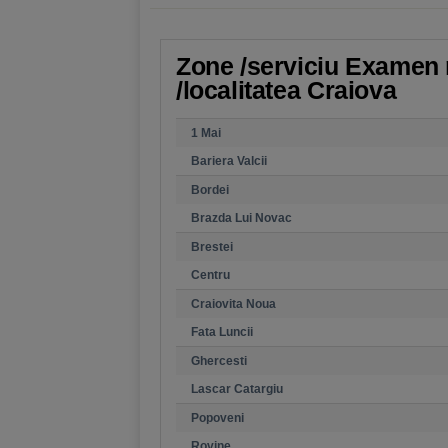
Zone /serviciu Examen r
/localitatea Craiova
1 Mai
Bariera Valcii
Bordei
Brazda Lui Novac
Brestei
Centru
Craiovita Noua
Fata Luncii
Ghercesti
Lascar Catargiu
Popoveni
Rovine