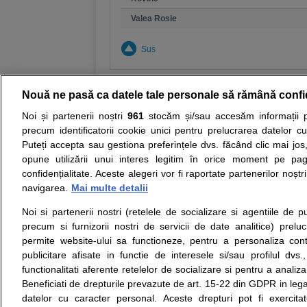
Valea Rosie
Sus
Nouă ne pasă ca datele tale personale să rămână confi
Noi și partenerii noștri
961
stocăm și/sau accesăm informații pe
Resurse:
Autoevaluare simptome
Interpre
precum identificatorii cookie unici pentru prelucrarea datelor c
Puteți accepta sau gestiona preferințele dvs. făcând clic mai jos,
Opiniile avizate ale medicilor, sfaturile si orice alt
opune utilizării unui interes legitim în orice moment pe pag
nici diagnosticul stabilit in urma investigatiilor si 
confidențialitate. Aceste alegeri vor fi raportate partenerilor noștr
ii punem la dispozitie pentru programare in sistem
navigarea.
Mai multe detalii
Noi si partenerii nostri (retelele de socializare si agentiile de p
Despre noi
Legal
precum si furnizorii nostri de servicii de date analitice) prel
Despre noi
Termeni si conditii
permite website-ului sa functioneze, pentru a personaliza conti
Contact
Politica de
publicitare afisate in functie de interesele si/sau profilul dvs
Intrebari frecvente
confidentialitate
functionalitati aferente retelelor de socializare si pentru a analiza
Consultanti
Politica de cookie
Beneficiati de drepturile prevazute de art. 15-22 din GDPR in leg
medicali
Modifica Setarile Cookie
datelor cu caracter personal. Aceste drepturi pot fi exercita