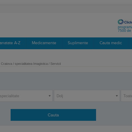
programa
7500 de 
anatate A-Z
Medicamente
Suplimente
Cauta medic
Craiova / specialitatea Imagistica / Servicii
specialitate
Dolj
Toat