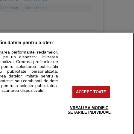
Doar clinici
Doar cabinete
răm datele pentru a oferi:
urarea performanței reclamelor.
Stiri medicale
 pe un dispozitiv. Utilizarea
onalizat. Crearea profilurilor de
ucational. Ele nu pot substitui consultul medical direct si
 pentru selectarea publicității
u publicitate personalizată.
a consultati fie medicul Dvs., fie unul dintre medicii pe care
area datelor limitate pentru a
statistici sau combinații de date
e pentru a selecta publicitatea.
 scanarea dispozitivului.
ACCEPT TOATE
tru pacient
nici si cabinete
uta medic
VREAU SA MODIFIC
support@sfatulmedicului.ro
SETARILE INDIVIDUAL
reaba un medic
0374 109 268
deoConsult
ckmed - programari
dic