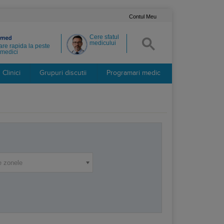
Contul Meu
Cere sfatul
medicului
re rapida la peste
medici
Clinici
Grupuri discutii
Programari medic
e zonele