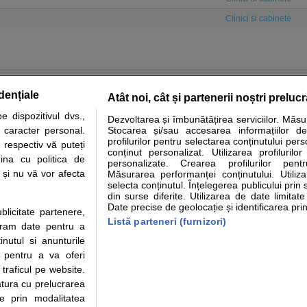
Clinici si cabinete
dențiale
Atât noi, cât și partenerii noștri preluc
 dispozitivul dvs.,
Dezvoltarea și îmbunătățirea serviciilor. Măs
tare analize
Specialitati medicale
Boli si afectiuni
Calculatoare
u caracter personal.
Stocarea și/sau accesarea informațiilor de
profilurilor pentru selectarea conținutului pers
 respectiv vă puteți
e informatii despre sanatate disponibile pe sfatulmedicului.ro au scop informativ si ed
conținut personalizat. Utilizarea profilurilor
ina cu politica de
personalizate. Crearea profilurilor pentr
analizelor medicale. Va sfatuim, ca pe langa informatia primita pe sfatulmedicului.ro s
i și nu vă vor afecta
Măsurarea performanței conținutului. Utiliz
ul de programari la medic Clickmed.
selecta conținutul. Înțelegerea publicului prin 
din surse diferite. Utilizarea de date limitat
Date precise de geolocație și identificarea prin
ublicitate partenere,
Drepturile consumatorului
Parteneri
Pen
Listă parteneri (furnizori)
ucram date pentru a
Protectia consumatorilor - ANPC
Inscriere clinica
Cli
nutul si anunturile
Solutionarea Alternativa a
Creaza cont medic
Ca
., pentru a va oferi
Litigiilor
Int
 traficul pe website.
Info consumator: 0800.080.999
Vi
atura cu prelucrarea
Parte din Grupul
Formulare europene - CNAS
Cli
te prin modalitatea
Ministerul Sanatatii - ANMDM
me