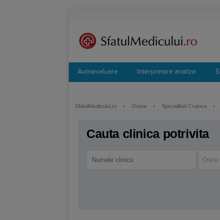
Autoevaluare
Interpretare analize
S
SfatulMedicului.ro
›
Orase
›
Specialitati Craiova
›
Cauta clinica potrivita
Orice 