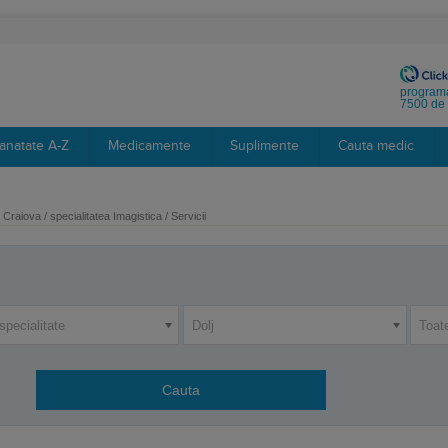
programa
7500 de 
anatate A-Z
Medicamente
Suplimente
Cauta medic
Craiova / specialitatea Imagistica / Servicii
specialitate
Dolj
Toat