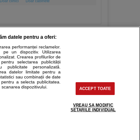
Doar clinici
Doar cabinete
răm datele pentru a oferi:
urarea performanței reclamelor.
Stiri medicale
 pe un dispozitiv. Utilizarea
onalizat. Crearea profilurilor de
ucational. Ele nu pot substitui consultul medical direct si
 pentru selectarea publicității
u publicitate personalizată.
a consultati fie medicul Dvs., fie unul dintre medicii pe care
area datelor limitate pentru a
statistici sau combinații de date
e pentru a selecta publicitatea.
 scanarea dispozitivului.
ACCEPT TOATE
tru pacient
nici si cabinete
uta medic
VREAU SA MODIFIC
support@sfatulmedicului.ro
SETARILE INDIVIDUAL
reaba un medic
0374 109 268
deoConsult
ckmed - programari
dic