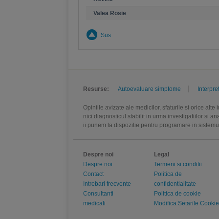
Valea Rosie
Sus
Resurse:
Autoevaluare simptome
Interpre
Opiniile avizate ale medicilor, sfaturile si orice alt
nici diagnosticul stabilit in urma investigatiilor si 
ii punem la dispozitie pentru programare in sistem
Despre noi
Legal
Despre noi
Termeni si conditii
Contact
Politica de
Intrebari frecvente
confidentialitate
Consultanti
Politica de cookie
medicali
Modifica Setarile Cookie