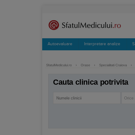
Autoevaluare
Interpretare analize
S
SfatulMedicului.ro
›
Orase
›
Specialitati Craiova
›
Cauta clinica potrivita
Orice 