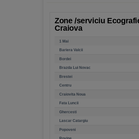
Zone /serviciu Ecografie
Craiova
1 Mai
Bariera Valcii
Bordei
Brazda Lui Novac
Brestei
Centru
Craiovita Noua
Fata Luncii
Ghercesti
Lascar Catargiu
Popoveni
Rovine