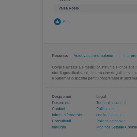
Valea Rosie
Sus
Resurse:
Autoevaluare simptome
Interpre
Opiniile avizate ale medicilor, sfaturile si orice alt
nici diagnosticul stabilit in urma investigatiilor si 
ii punem la dispozitie pentru programare in sistem
Despre noi
Legal
Despre noi
Termeni si conditii
Contact
Politica de
Intrebari frecvente
confidentialitate
Consultanti
Politica de cookie
medicali
Modifica Setarile Cookie