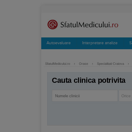
Autoevaluare
Interpretare analize
S
SfatulMedicului.ro
›
Orase
›
Specialitati Craiova
›
Cauta clinica potrivita
Orice 