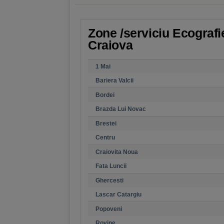
Zone /serviciu Ecografie 
Craiova
1 Mai
Bariera Valcii
Bordei
Brazda Lui Novac
Brestei
Centru
Craiovita Noua
Fata Luncii
Ghercesti
Lascar Catargiu
Popoveni
Rovine