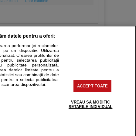
Doar clinici
Doar cabinete
răm datele pentru a oferi:
urarea performanței reclamelor.
Stiri medicale
 pe un dispozitiv. Utilizarea
onalizat. Crearea profilurilor de
ucational. Ele nu pot substitui consultul medical direct si
 pentru selectarea publicității
u publicitate personalizată.
a consultati fie medicul Dvs., fie unul dintre medicii pe care
area datelor limitate pentru a
statistici sau combinații de date
e pentru a selecta publicitatea.
 scanarea dispozitivului.
ACCEPT TOATE
tru pacient
nici si cabinete
uta medic
VREAU SA MODIFIC
support@sfatulmedicului.ro
SETARILE INDIVIDUAL
reaba un medic
0374 109 268
deoConsult
ckmed - programari
dic