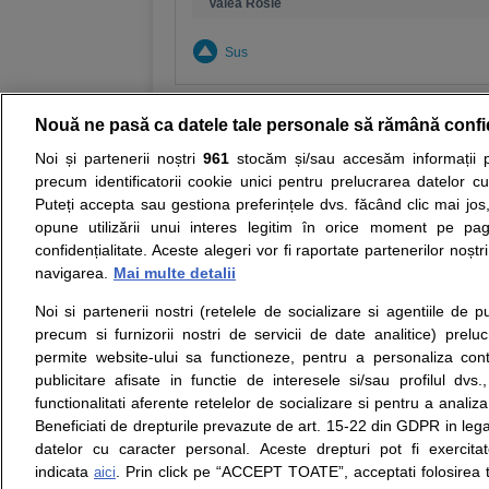
Valea Rosie
Sus
Nouă ne pasă ca datele tale personale să rămână confi
Noi și partenerii noștri
961
stocăm și/sau accesăm informații pe
Resurse:
Autoevaluare simptome
Interpre
precum identificatorii cookie unici pentru prelucrarea datelor c
Puteți accepta sau gestiona preferințele dvs. făcând clic mai jos,
Opiniile avizate ale medicilor, sfaturile si orice alt
opune utilizării unui interes legitim în orice moment pe pag
nici diagnosticul stabilit in urma investigatiilor si 
confidențialitate. Aceste alegeri vor fi raportate partenerilor noștr
ii punem la dispozitie pentru programare in sistem
navigarea.
Mai multe detalii
Noi si partenerii nostri (retelele de socializare si agentiile de p
Despre noi
Legal
precum si furnizorii nostri de servicii de date analitice) prel
Despre noi
Termeni si conditii
permite website-ului sa functioneze, pentru a personaliza conti
Contact
Politica de
publicitare afisate in functie de interesele si/sau profilul dvs
Intrebari frecvente
confidentialitate
functionalitati aferente retelelor de socializare si pentru a analiza
Consultanti
Politica de cookie
Beneficiati de drepturile prevazute de art. 15-22 din GDPR in leg
medicali
Modifica Setarile Cookie
datelor cu caracter personal. Aceste drepturi pot fi exercita
indicata
. Prin click pe “ACCEPT TOATE”, acceptati folosirea t
aici