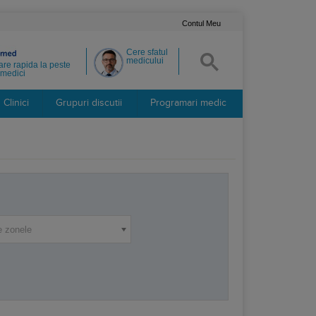
Contul Meu
Cere sfatul
medicului
re rapida la peste
medici
Clinici
Grupuri discutii
Programari medic
e zonele