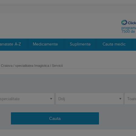
programa
7500 de 
anatate A-Z
Medicamente
Suplimente
Cauta medic
Craiova / specialitatea Imagistica / Servicii
specialitate
Dolj
Toat