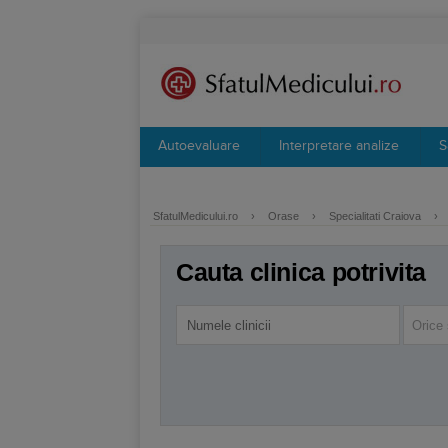
Autoevaluare
Interpretare analize
S
SfatulMedicului.ro
›
Orase
›
Specialitati Craiova
›
Cauta clinica potrivita
Orice 