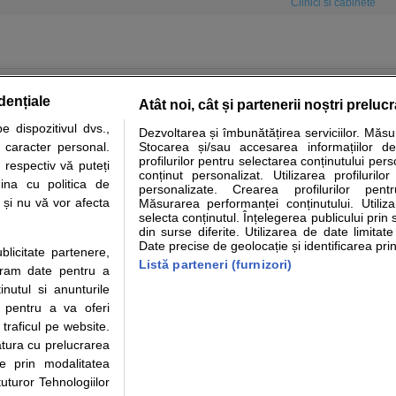
Clinici si cabinete
dențiale
Atât noi, cât și partenerii noștri preluc
 dispozitivul dvs.,
Dezvoltarea și îmbunătățirea serviciilor. Măs
tare analize
Specialitati medicale
Boli si afectiuni
Calculatoare
u caracter personal.
Stocarea și/sau accesarea informațiilor de
profilurilor pentru selectarea conținutului pers
 respectiv vă puteți
e informatii despre sanatate disponibile pe sfatulmedicului.ro au scop informativ si ed
conținut personalizat. Utilizarea profilurilor
ina cu politica de
personalizate. Crearea profilurilor pentr
analizelor medicale. Va sfatuim, ca pe langa informatia primita pe sfatulmedicului.ro s
i și nu vă vor afecta
Măsurarea performanței conținutului. Utiliz
ul de programari la medic Clickmed.
selecta conținutul. Înțelegerea publicului prin 
din surse diferite. Utilizarea de date limitat
Date precise de geolocație și identificarea prin
ublicitate partenere,
Drepturile consumatorului
Parteneri
Pen
Listă parteneri (furnizori)
ucram date pentru a
Protectia consumatorilor - ANPC
Inscriere clinica
Cli
nutul si anunturile
Solutionarea Alternativa a
Creaza cont medic
Ca
., pentru a va oferi
Litigiilor
Int
 traficul pe website.
Info consumator: 0800.080.999
Vi
atura cu prelucrarea
Parte din Grupul
Formulare europene - CNAS
Cli
te prin modalitatea
Ministerul Sanatatii - ANMDM
me
uturor Tehnologiilor