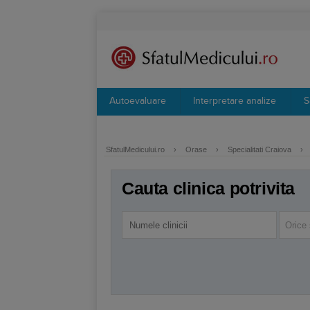
Autoevaluare
Interpretare analize
S
SfatulMedicului.ro
›
Orase
›
Specialitati Craiova
›
Cauta clinica potrivita
Orice 