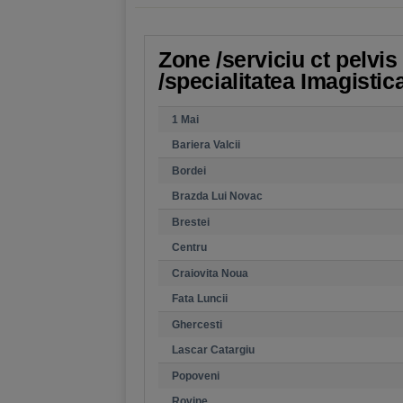
Zone /serviciu ct pelvi
/specialitatea Imagistic
1 Mai
Bariera Valcii
Bordei
Brazda Lui Novac
Brestei
Centru
Craiovita Noua
Fata Luncii
Ghercesti
Lascar Catargiu
Popoveni
Rovine