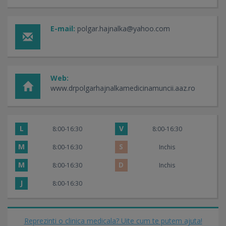
E-mail:
polgar.hajnalka@yahoo.com
Web:
www.drpolgarhajnalkamedicinamuncii.aaz.ro
L
V
8:00-16:30
8:00-16:30
M
S
8:00-16:30
Inchis
M
D
8:00-16:30
Inchis
J
8:00-16:30
Reprezinti o clinica medicala? Uite cum te putem ajuta!