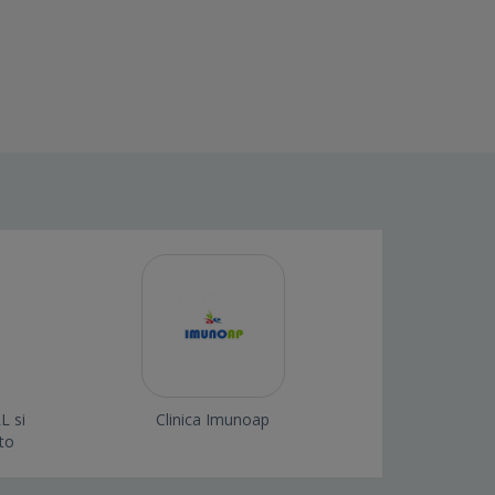
L si
Clinica Imunoap
to