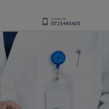
Sunati-ne
t
0723443405