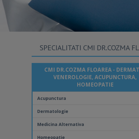
SPECIALITATI CMI DR.COZMA 
CMI DR.COZMA FLOAREA - DERMAT
VENEROLOGIE, ACUPUNCTURA,
HOMEOPATIE
Acupunctura
Dermatologie
Medicina Alternativa
Homeopatie