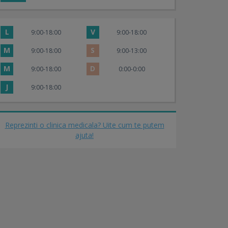
L
V
9:00-18:00
9:00-18:00
M
S
9:00-18:00
9:00-13:00
M
D
9:00-18:00
0:00-0:00
J
9:00-18:00
Reprezinti o clinica medicala? Uite cum te putem
ajuta!