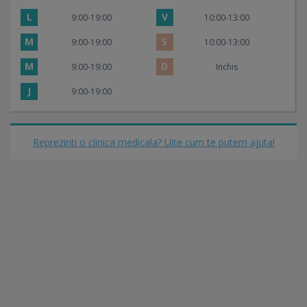
L
V
9:00-19:00
10:00-13:00
M
S
9:00-19:00
10:00-13:00
M
D
9:00-19:00
Inchis
J
9:00-19:00
Reprezinti o clinica medicala? Uite cum te putem ajuta!