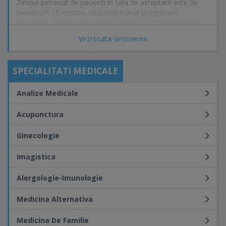
Timpul petrecut de pacienti in sala de asteptare este de
maximum 15 minute, cu conditia unei programari
prealabile. Programarile se pot face telefonic la numarul:
(021) 324 4560
Vezi toata descrierea
Orarul de functionare al cabinetului: de luni pana joi intre
orele 9-19; vinerea si sambata intre orele 10-13.
SPECIALITATI MEDICALE
Servicii
Analize Medicale
Medicina Familiei
Acupunctura
Acupunctura
Homeopatie
Apifitoterapie
Ginecologie
Reflexologie
Ecografie
Imagistica
Planificare familiala
Alte investigatii
Alergologie-Imunologie
Medicina Alternativa
Medicina De Familie