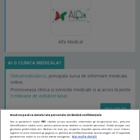
Alfa Medical
AI O CLINICA MEDICALA?
Sfatulmedicului.ro
, principala sursa de informare medicala
online.
Promoveaza clinica si serviciile medicale si ai acces la peste
3 milioane de vizitatori lunar.
Vezi detalii!
Nouă ne pasă ca datele tale personale să rămână confidențiale
Noi și partenerii noștri
961
stocăm și/sau accesăm informații pe dispozitivul dvs., precum
identificatorii cookie unici pentru prelucrarea datelor cu caracter personal. Puteți accepta sau
LINKURI UTILE
gestiona preferințele dvs. făcând clic mai jos, respectiv vă puteți opune utilizării unui interes
legitim în orice moment pe pagina cu politica de confidențialitate. Aceste alegeri vor fi raportate
partenerilor noștri și nu vă vor afecta navigarea.
Mai multe detalii