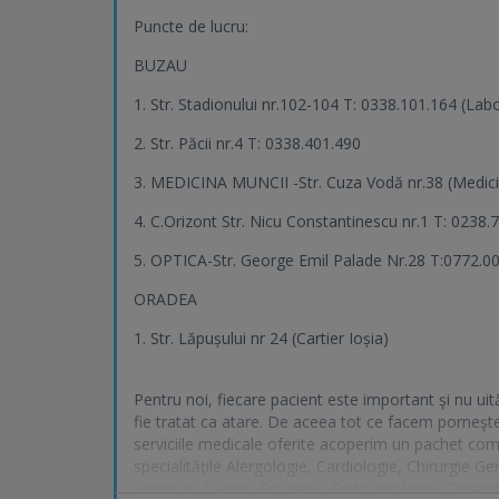
Puncte de lucru:
BUZAU
1. Str. Stadionului nr.102-104 T: 0338.101.164 (Lab
2. Str. Păcii nr.4 T: 0338.401.490
3. MEDICINA MUNCII -Str. Cuza Vodă nr.38 (Medici
4. C.Orizont Str. Nicu Constantinescu nr.1 T: 0238.
5. OPTICA-Str. George Emil Palade Nr.28 T:0772.0
ORADEA
1. Str. Lăpușului nr 24 (Cartier Ioșia)
Pentru noi, fiecare pacient este important şi nu uit
fie tratat ca atare. De aceea tot ce facem porneşte
serviciile medicale oferite acoperim un pachet comp
specialităţile Alergologie, Cardiologie, Chirurgie G
venerice, Diabet, Ecografii, Endocrinologie, Obstr