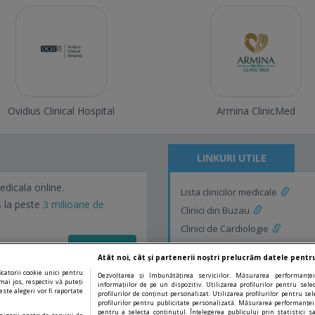
Ovidius Clinical Hospital
Armina ClinicMed
LINKURI UTILE
edicala online.
Lista clinicilor medicale
s la peste
3 milioane de
Clinici din Buzau
Clinici de Cardiologie
Vezi detalii!
Clinici de Cardiologie din Buzau
Atât noi, cât și partenerii noștri prelucrăm datele pentru
catorii cookie unici pentru
Dezvoltarea și îmbunătățirea serviciilor. Măsurarea performanței
mai jos, respectiv vă puteți
informațiilor de pe un dispozitiv. Utilizarea profilurilor pentru sel
ste alegeri vor fi raportate
profilurilor de conținut personalizat. Utilizarea profilurilor pentru sel
profilurilor pentru publicitate personalizată. Măsurarea performanței
pentru a selecta conținutul. Înțelegerea publicului prin statistici s