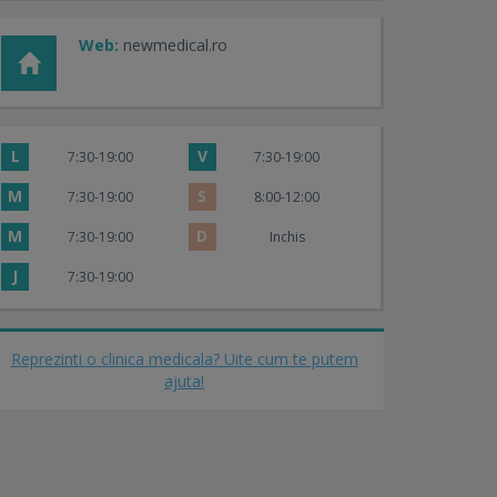
Web:
newmedical.ro
L
V
7:30-19:00
7:30-19:00
M
S
7:30-19:00
8:00-12:00
M
D
7:30-19:00
Inchis
J
7:30-19:00
Reprezinti o clinica medicala? Uite cum te putem
ajuta!