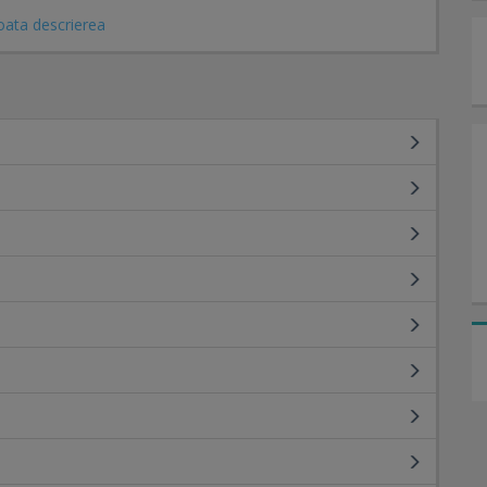
, Neurologie, Neurologie Pediatrica, Oftalmologie, ORL,
oata descrierea
tila, Psihologie, Reumatologie, Urologie, Somnologie și
a orice analiză efectuată în cadrul laboratorului nostru.