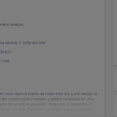
orator Analize)
na Muncii) T: 0338.401.656
730.627
07.949
ăm nicio clipă că înainte de toate este om şi are nevoie să
 din respect pentru oameni şi pentru sănătatea lor. Prin
lex de servicii de prevenţie, diagnostic şi tratament, în
enerala, Chirurgie Pediatrica, Chirurgie Plastica, Dermato-
etica-Ginecologie, Oncologie, Medicina Generala/ de Familie,