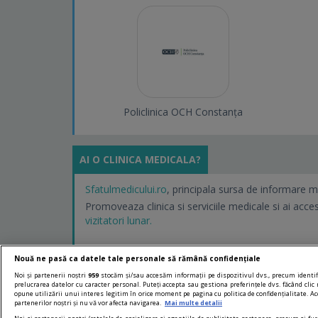
Policlinica OCH Constanța
AI O CLINICA MEDICALA?
Sfatulmedicului.ro
, principala sursa de informare m
Promoveaza clinica si serviciile medicale si ai acce
vizitatori lunar.
Nouă ne pasă ca datele tale personale să rămână confidențiale
Noi și partenerii noștri
959
stocăm și/sau accesăm informații pe dispozitivul dvs., precum identifi
prelucrarea datelor cu caracter personal. Puteți accepta sau gestiona preferințele dvs. făcând clic 
opune utilizării unui interes legitim în orice moment pe pagina cu politica de confidențialitate. Ace
partenerilor noștri și nu vă vor afecta navigarea.
Mai multe detalii