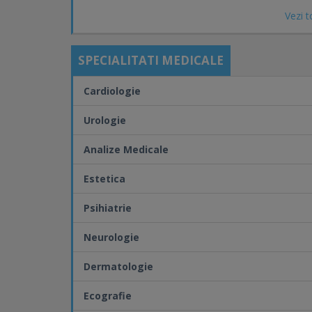
Medicina Interna, Medicina Muncii, Neurochirurgie
Vezi t
Pediatrie, Pneumologie, Psihiatrie,Psihiatrie Infan
analize de laborator.
SPECIALITATI MEDICALE
În fiecare luni beneficiați de un
discount de 20%
l
Cardiologie
Urologie
Analize Medicale
Estetica
Psihiatrie
Neurologie
Dermatologie
Ecografie