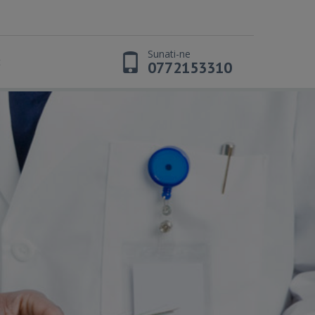
Sunati-ne
t
0772153310