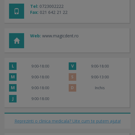
Tel:
0723002222
Fax:
021 642 21 22
Web:
www.magicdent.ro
L
V
9:00-18:00
9:00-18:00
M
S
9:00-18:00
9:00-13:00
M
D
9:00-18:00
Inchis
J
9:00-18:00
Reprezinti o clinica medicala? Uite cum te putem ajuta!