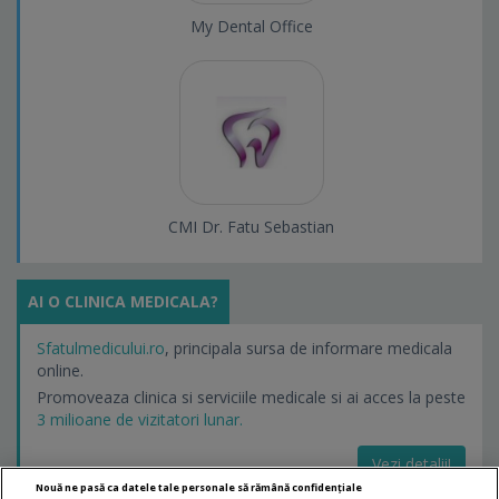
My Dental Office
CMI Dr. Fatu Sebastian
AI O CLINICA MEDICALA?
Sfatulmedicului.ro
, principala sursa de informare medicala
online.
Promoveaza clinica si serviciile medicale si ai acces la peste
3 milioane de vizitatori lunar.
Vezi detalii!
Nouă ne pasă ca datele tale personale să rămână confidențiale