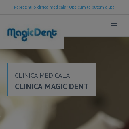
Reprezinti o clinica medicala? Uite cum te putem ajuta!
Toggle
navigat
CLINICA MEDICALA
CLINICA MAGIC DENT