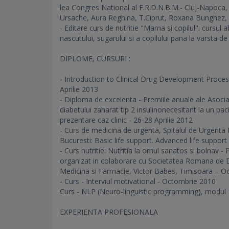
lea Congres National al F.R.D.N.B.M.- Cluj-Napoca, 
Ursache, Aura Reghina, T.Ciprut, Roxana Bunghez
- Editare curs de nutritie "Mama si copilul": cursul a
nascutului, sugarului si a copilului pana la varsta de
DIPLOME, CURSURI :
- Introduction to Clinical Drug Development Process:
Aprilie 2013
- Diploma de excelenta - Premiile anuale ale Asoc
diabetului zaharat tip 2 insulinonecesitant la un pac
prezentare caz clinic - 26-28 Aprilie 2012
- Curs de medicina de urgenta, Spitalul de Urgenta 
Bucuresti: Basic life support. Advanced life suppor
- Curs nutritie: Nutritia la omul sanatos si bolnav - 
organizat in colaborare cu Societatea Romana de Dia
Medicina si Farmacie, Victor Babes, Timisoara – 
- Curs - Interviul motivational - Octombrie 2010
Curs - NLP (Neuro-linguistic programming), modul 
EXPERIENTA PROFESIONALA