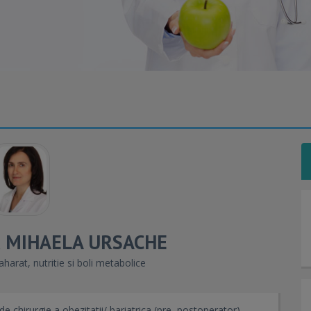
 MIHAELA URSACHE
harat, nutritie si boli metabolice
 de chirurgie a obezitatii/ bariatrica (pre, postoperator),