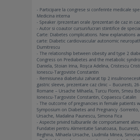
- Participare la congrese si conferinte medicale spec
Medicina interna
- Speaker /prezentari orale /prezentari de caz in ca
- Autor si coautor cursuri/lucrari stiintifice de specia
Carte: Diabetes complications. New explanations an
carte: Diabetic cardiovascular autonomic neuropathy
Dumitrescu
- The relationship between obesity and type 2 diabe
Congress on Prediabetes and the metabolic syndro
Daniela, Stoian Irina, Roşca Adelina, Cristescu Cri
Ionescu-Targoviste Constantin
- Remisiunea diabetului zaharat tip 2 insulinonecesit
gastric sleeve, prezentare caz clinic – Bucuresti, 2
Romane – Ursache Mihaela, Turcu Florin, Smeu Bog
Ionescu-Targoviste Constantin, Copaescu Catalin
- The outcome of pregnancies in female patients wit
Symposium on Diabetes and Pregnancy -Sorrento, 
Ursache, Madalina Paunescu, Simona Fica
- Aspecte privind tulburarile de comportament alimen
Fundatiei pentru Alimentatie Sanatoasa, Bucuresti
Reghina, Mihaela Ursache, Liudmila Minea, Simona