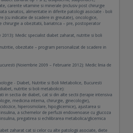
te, carente vitamine si minerale (inclusiv post chirurgie
viata sanatos, alimentatie in diferite patologii asociate - boli
e (cu indicatie de scadere in greutate), oncologice,
de chirurgie a obezitatii, bariatrica – pre, postoperator
2013): Medic specialist diabet zaharat, nutritie si boli
alnutritie, obezitate – program personalizat de scadere in
uresti (Noiembrie 2009 – Februarie 2012): Medic linia de
nologie - Diabet, Nutritie si Boli Metabolice, Bucuresti
abet, nutritie si boli metabolice):
 in sectia de diabet, cat si din alte sectii (terapie intensiva
ogie, medicina interna, chirurgie, ginecologie),
dozice, hiperosmolare, hipoglicemice), ajustarea si
de insulina, a schemelor de perfuzii endovenoase cu glucoza
nsulina, pregatirea si echilibrarea metabolica/glicemica
abet zaharat cat si celor cu alte patologii asociate, diete