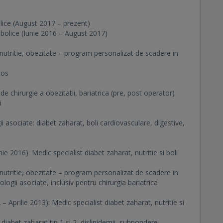
olice (August 2017 – prezent)
tabolice (Iunie 2016 – August 2017)
alnutritie, obezitate – program personalizat de scadere in
tos
l de chirurgie a obezitatii, bariatrica (pre, post operator)
i
gii asociate: diabet zaharat, boli cardiovasculare, digestive,
 2016): Medic specialist diabet zaharat, nutritie si boli
alnutritie, obezitate – program personalizat de scadere in
logii asociate, inclusiv pentru chirurgia bariatrica
 Aprilie 2013): Medic specialist diabet zaharat, nutritie si
: diabet zaharat tip 1 si 2, dislipidemii, subpondere,