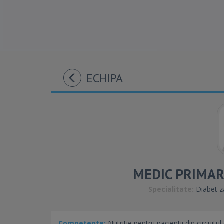
ECHIPA
MEDIC PRIMAR
Specialitate:
Diabet za
Competente:
Nutritie pentru pacientii din circuitul