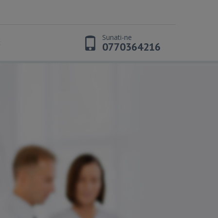
Sunati-ne
t
0770364216