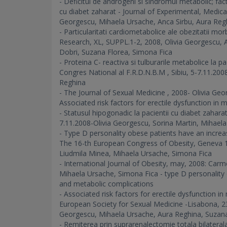
- Deficitul de androgeni si sindromul metabolic; facto
cu diabet zaharat - Journal of Experimental, Medica
Georgescu, Mihaela Ursache, Anca Sirbu, Aura Reg
- Particularitati cardiometabolice ale obezitatii mo
Research, XL, SUPPL.1-2, 2008, Olivia Georgescu, 
Dobri, Suzana Florea, Simona Fica
- Proteina C- reactiva si tulburarile metabolice la pa
Congres National al F.R.D.N.B.M , Sibiu, 5-7.11.20
Reghina
- The Journal of Sexual Medicine , 2008- Olivia Ge
Associated risk factors for erectile dysfunction in m
- Statusul hipogonadic la pacientii cu diabet zahara
7.11.2008-Olivia Georgescu, Sorina Martin, Mihael
- Type D personality obese patients have an increa
The 16-th European Congress of Obesity, Geneva 1
Liudmila Minea, Mihaela Ursache, Simona Fica
- International Journal of Obesity, may, 2008: Car
Mihaela Ursache, Simona Fica - type D personality 
and metabolic complications
- Associated risk factors for erectile dysfunction i
European Society for Sexual Medicine -Lisabona, 23
Georgescu, Mihaela Ursache, Aura Reghina, Suzana
- Remiterea prin suprarenalectomie totala bilaterala 