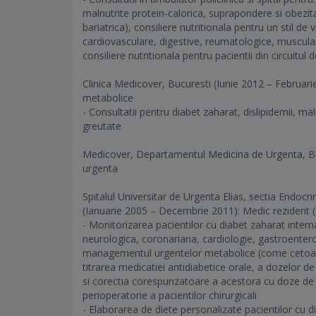
malnutrite protein-calorica, suprapondere si obezita
bariatrica), consiliere nutritionala pentru un stil de 
cardiovasculare, digestive, reumatologice, muscular
consiliere nutritionala pentru pacientii din circuitul 
Clinica Medicover, Bucuresti (Iunie 2012 – Februarie 
metabolice
- Consultatii pentru diabet zaharat, dislipidemii, m
greutate
Medicover, Departamentul Medicina de Urgenta, Buc
urgenta
Spitalul Universitar de Urgenta Elias, sectia Endocri
(Ianuarie 2005 – Decembrie 2011): Medic rezident (di
- Monitorizarea pacientilor cu diabet zaharat internati
neurologica, coronariana, cardiologie, gastroenterol
managementul urgentelor metabolice (come cetoaci
titrarea medicatiei antidiabetice orale, a dozelor 
si corectia corespunzatoare a acestora cu doze de i
perioperatorie a pacientilor chirurgicali
- Elaborarea de diete personalizate pacientilor cu di