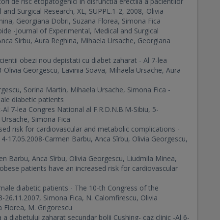
ri de risc etopatogenici in disfunctia erectila a pacientilor
l and Surgical Research, XL, SUPPL.1-2, 2008,-Olivia
hina, Georgiana Dobri, Suzana Florea, Simona Fica
rbide -Journal of Experimental, Medical and Surgical
Anca Sirbu, Aura Reghina, Mihaela Ursache, Georgiana
cientii obezi nou depistati cu diabet zaharat - Al 7-lea
08-Olivia Georgescu, Lavinia Soava, Mihaela Ursache, Aura
orgescu, Sorina Martin, Mihaela Ursache, Simona Fica -
ale diabetic patients
t-Al 7-lea Congres National al F.R.D.N.B.M-Sibiu, 5-
a Ursache, Simona Fica
sed risk for cardiovascular and metabolic complications -
4-17.05.2008-Carmen Barbu, Anca Sîrbu, Olivia Georgescu,
men Barbu, Anca Sîrbu, Olivia Georgescu, Liudmila Minea,
obese patients have an increased risk for cardiovascular
n male diabetic patients - The 10-th Congress of the
-26.11.2007, Simona Fica, N. Calomfirescu, Olivia
 Florea, M. Grigorescu
a diabetului zaharat secundar bolii Cushing- caz clinic -Al 6-