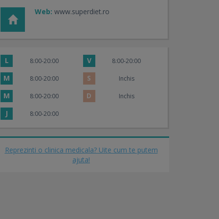
Web:
www.superdiet.ro
L
V
8:00-20:00
8:00-20:00
M
S
8:00-20:00
Inchis
M
D
8:00-20:00
Inchis
J
8:00-20:00
Reprezinti o clinica medicala? Uite cum te putem
ajuta!