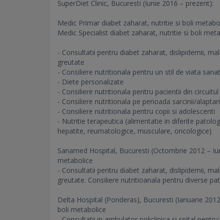
SuperDiet Clinic, Bucuresti (Iunie 2016 – prezent):
Medic Primar diabet zaharat, nutritie si boli metab
Medic Specialist diabet zaharat, nutritie si boli me
- Consultatii pentru diabet zaharat, dislipidemii, m
greutate
- Consiliere nutritionala pentru un stil de viata sana
- Diete personalizate
- Consiliere nutritionala pentru pacientii din circuitu
- Consiliere nutritionala pe perioada sarcinii/alaptari
- Consiliere nutritionala pentru copii si adolescenti
- Nutritie terapeutica (alimentatie in diferite patolo
hepatite, reumatologice, musculare, oncologice)
Sanamed Hospital, Bucuresti (Octombrie 2012 – Iunie
metabolice
- Consultatii pentru diabet zaharat, dislipidemii, m
greutate. Consiliere nutritioanala pentru diverse pato
Delta Hospital (Ponderas), Bucuresti (Ianuarie 2012 –
boli metabolice
- Consultatii in ambulator policlinica si spital pentru