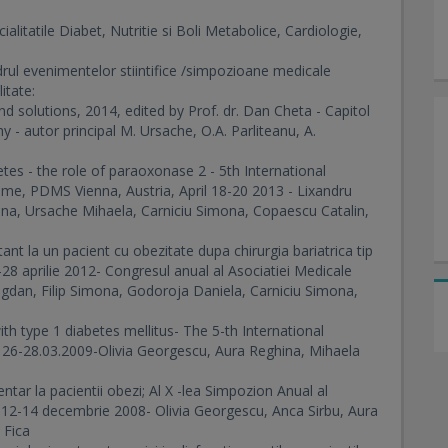
ialitatile Diabet, Nutritie si Boli Metabolice, Cardiologie,
drul evenimentelor stiintifice /simpozioane medicale
litate:
d solutions, 2014, edited by Prof. dr. Dan Cheta - Capitol
 - autor principal M. Ursache, O.A. Parliteanu, A.
tes - the role of paraoxonase 2 - 5th International
me, PDMS Vienna, Austria, April 18-20 2013 - Lixandru
stina, Ursache Mihaela, Carniciu Simona, Copaescu Catalin,
ant la un pacient cu obezitate dupa chirurgia bariatrica tip
6-28 aprilie 2012- Congresul anual al Asociatiei Medicale
dan, Filip Simona, Godoroja Daniela, Carniciu Simona,
h type 1 diabetes mellitus- The 5-th International
26-28.03.2009-Olivia Georgescu, Aura Reghina, Mihaela
tar la pacientii obezi; Al X -lea Simpozion Anual al
, 12-14 decembrie 2008- Olivia Georgescu, Anca Sirbu, Aura
 Fica