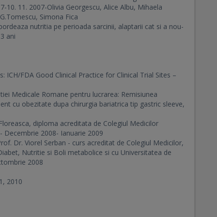
7-10. 11. 2007-Olivia Georgescu, Alice Albu, Mihaela
, G.Tomescu, Simona Fica
bordeaza nutritia pe perioada sarcinii, alaptarii cat si a nou-
 3 ani
 ICH/FDA Good Clinical Practice for Clinical Trial Sites –
iatiei Medicale Romane pentru lucrarea: Remisiunea
ient cu obezitate dupa chirurgia bariatrica tip gastric sleeve,
Floreasca, diploma acreditata de Colegiul Medicilor
t - Decembrie 2008- Ianuarie 2009
Prof. Dr. Viorel Serban - curs acreditat de Colegiul Medicilor,
bet, Nutritie si Boli metabolice si cu Universitatea de
Octombrie 2008
1, 2010