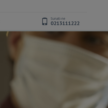
Sunati-ne
t
0213111222