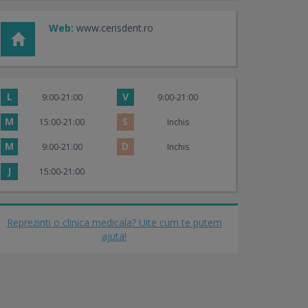
Web:
www.cerisdent.ro
L
V
9:00-21:00
9:00-21:00
M
S
15:00-21:00
Inchis
M
D
9:00-21:00
Inchis
J
15:00-21:00
Reprezinti o clinica medicala? Uite cum te putem
ajuta!