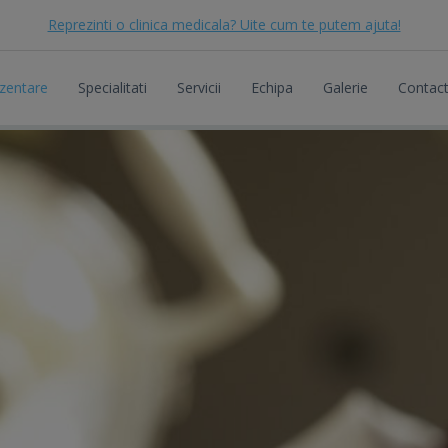
Reprezinti o clinica medicala? Uite cum te putem ajuta!
zentare
Specialitati
Servicii
Echipa
Galerie
Contac