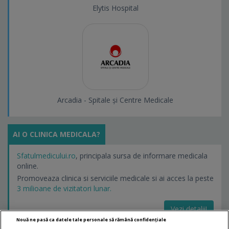
Elytis Hospital
Arcadia - Spitale și Centre Medicale
AI O CLINICA MEDICALA?
Sfatulmedicului.ro
, principala sursa de informare medicala
online.
Promoveaza clinica si serviciile medicale si ai acces la peste
3 milioane de vizitatori lunar.
Vezi detalii!
Nouă ne pasă ca datele tale personale să rămână confidențiale