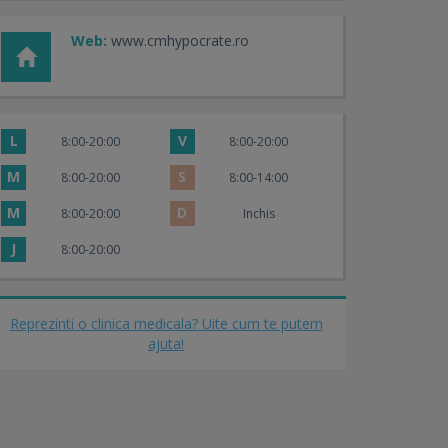
Web:
www.cmhypocrate.ro
L
V
8:00-20:00
8:00-20:00
M
S
8:00-20:00
8:00-14:00
M
D
8:00-20:00
Inchis
J
8:00-20:00
Reprezinti o clinica medicala? Uite cum te putem
ajuta!