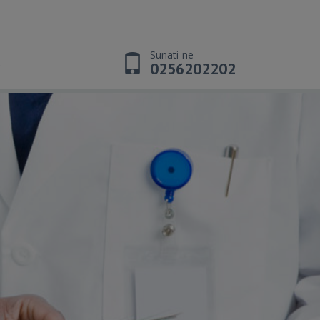
Sunati-ne
t
0256202202