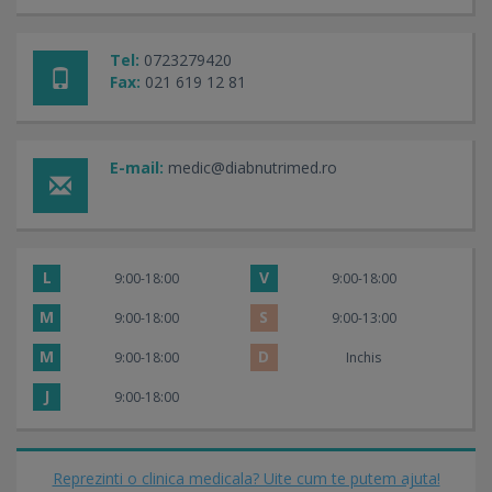
Tel:
0723279420
Fax:
021 619 12 81
E-mail:
medic@diabnutrimed.ro
L
V
9:00-18:00
9:00-18:00
M
S
9:00-18:00
9:00-13:00
M
D
9:00-18:00
Inchis
J
9:00-18:00
Reprezinti o clinica medicala? Uite cum te putem ajuta!