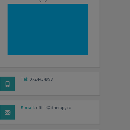
Tel:
0724434998
E-mail:
office@litherapy.ro