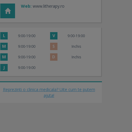
Web:
www.litherapy.ro
L
V
9:00-19:00
9:00-19:00
M
S
9:00-19:00
Inchis
M
D
9:00-19:00
Inchis
J
9:00-19:00
Reprezinti o clinica medicala? Uite cum te putem
ajuta!