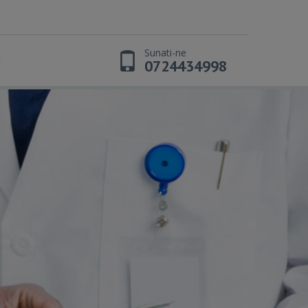
Sunati-ne
t
0724434998