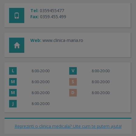
Tel:
0359455477
Fax:
0359.455.499
Web:
www.clinica-maria.ro
L
V
8:00-20:00
8:00-20:00
M
S
8:00-20:00
8:00-20:00
M
D
8:00-20:00
8:00-20:00
J
8:00-20:00
Reprezinti o clinica medicala? Uite cum te putem ajuta!