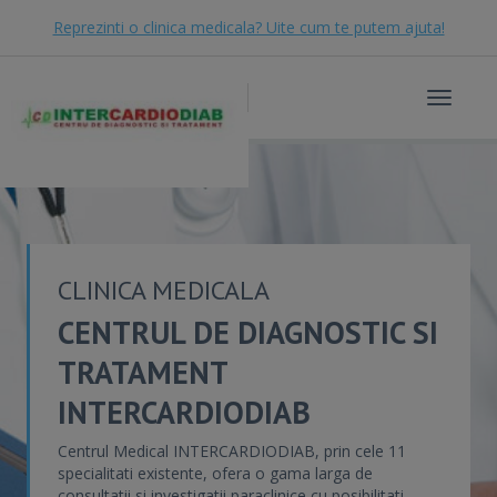
Reprezinti o clinica medicala? Uite cum te putem ajuta!
Toggle
navigat
CLINICA MEDICALA
CENTRUL DE DIAGNOSTIC SI
TRATAMENT
INTERCARDIODIAB
Centrul Medical INTERCARDIODIAB, prin cele 11
specialitati existente, ofera o gama larga de
consultatii si investigatii paraclinice cu posibilitati