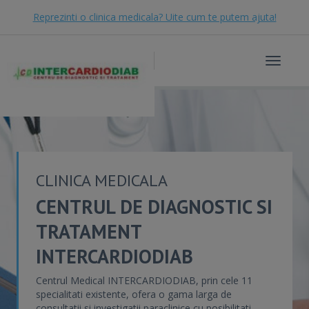
Reprezinti o clinica medicala? Uite cum te putem ajuta!
Toggle
navigat
CLINICA MEDICALA
CENTRUL DE DIAGNOSTIC SI
TRATAMENT
INTERCARDIODIAB
Centrul Medical INTERCARDIODIAB, prin cele 11
specialitati existente, ofera o gama larga de
consultatii si investigatii paraclinice cu posibilitati