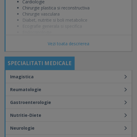
Cardiologie
Chirurgie plastica si reconstructiva
Chirurgie vasculara
Diabet, nutritie si boli metabolice
Ecografie generala si specifica
Endocrinologie
Medicina interna
Vezi toata descrierea
Neuroradiologie
Neurologie
Pediatrie
SPECIALITATI MEDICALE
Reumatologie
Urologie
Imagistica
Reumatologie
Gastroenterologie
Nutritie-Diete
Neurologie