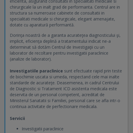
eficienta, asigurand consultatii in specialitati medicale si
chirurgicale la un inalt grad de performanta. Centrul are in
structura sa numeroase cabinete de consultatii in
specialitati medicale si chirurgicale, elegant amenajate,
dotate cu aparatură performantă.
Dorinţa noastră de a garanta acurateţea diagnosticului şi,
implicit, eficienţa deplină a tratamentului indicat ne-a
determinat să dotăm Centrul de Investigaţii cu un
laborator de recoltare pentru investigatii paraclinice
(analize de laborator).
Investigatiile paraclinice
sunt efectuate rapid prin teste
de biochimie uscata si umeda, respectand cele mai inalte
standarde de acurateţe. Deasemenea, in cadrul Centrului
de Diagnostic si Tratament ICD asistenta medicala este
deservita de un personal competent, acreditat de
Ministerul Sanatatii si Familiei, personal care se afla intr-o
continua activitate de perfectionare medicala.
Servicii
Investigatii paraclinice