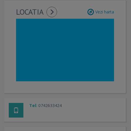
LOCATIA
Vezi harta
Tel:
0742633424