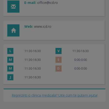
E-mail:
office@icd.ro
Web:
www.icd.ro
L
V
11:30-16:30
11:30-16:30
M
S
11:30-16:30
0:00-0:00
M
D
11:30-16:30
0:00-0:00
J
11:30-16:30
Reprezinti o clinica medicala? Uite cum te putem ajuta!