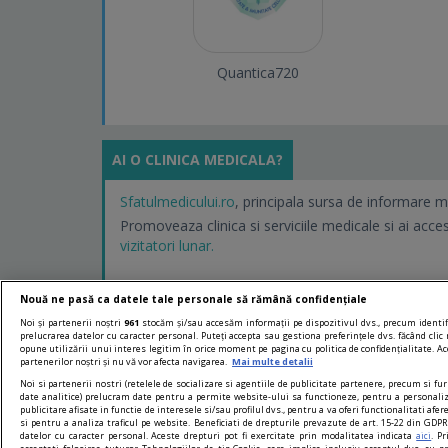
Quantica720
AI O CLINICA MEDICALA?
Sfatulmedicului.ro
, principala sursa de informare m
Promoveaza clinica si serviciile medicale si ai acce
vizitatori lunar.
Nouă ne pasă ca datele tale personale să rămână confidențiale
Noi și partenerii noștri
961
stocăm și/sau accesăm informații pe dispozitivul dvs., precum identifi
prelucrarea datelor cu caracter personal. Puteți accepta sau gestiona preferințele dvs. făcând clic 
opune utilizării unui interes legitim în orice moment pe pagina cu politica de confidențialitate. Ace
partenerilor noștri și nu vă vor afecta navigarea.
Mai multe detalii
Noi si partenerii nostri (retelele de socializare si agentiile de publicitate partenere, precum si fur
date analitice) prelucram date pentru a permite website-ului sa functioneze, pentru a personali
publicitare afisate in functie de interesele si/sau profilul dvs., pentru a va oferi functionalitati afer
si pentru a analiza traficul pe website. Beneficiati de drepturile prevazute de art. 15-22 din GDP
datelor cu caracter personal. Aceste drepturi pot fi exercitate prin modalitatea indicata
. P
aici
www.