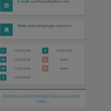
E-mail:
auraflavius@yahoo.com
Web:
www.alergologie-craiova.ro
L
V
10:00-18:00
14:00-20:00
M
S
12:00-20:00
Inchis
M
D
11:00-18:00
Inchis
J
14:00-20:00
Reprezinti o clinica medicala? Uite cum te putem
ajuta!