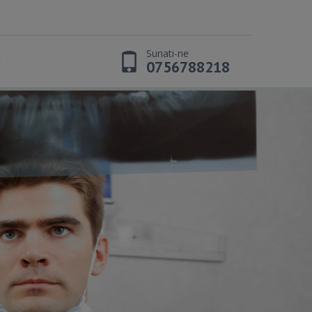
Sunati-ne
t
0756788218