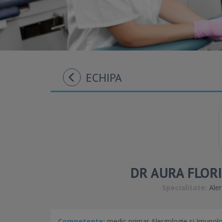
ECHIPA
DR AURA FLOR
Specialitate:
Aler
Competente:
medic primar Alergologie si Imunolo