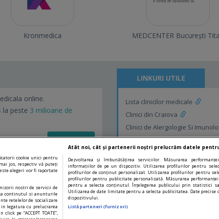
Kronmedica
MEDCENTER București Tit
LINKURI UTILE
edicala online.
Lista clinicilor medicale
s la peste
3 milioane de
Clinici din Craiova
Clinici de Alergologie Si Imunolo
Vezi detalii!
Clinici de Alergologie Si Imunolo
Atât noi, cât și partenerii noștri prelucrăm datele pentru
catorii cookie unici pentru
Dezvoltarea și îmbunătățirea serviciilor. Măsurarea performanței
mai jos, respectiv vă puteți
informațiilor de pe un dispozitiv. Utilizarea profilurilor pentru sel
ste alegeri vor fi raportate
profilurilor de conținut personalizat. Utilizarea profilurilor pentru sel
profilurilor pentru publicitate personalizată. Măsurarea performanței
pentru a selecta conținutul. Înțelegerea publicului prin statistici s
nizorii nostri de servicii de
Utilizarea de date limitate pentru a selecta publicitatea. Date precise d
za continutul si anunturile
dispozitivului.
ente retelelor de socializare
R in legatura cu prelucrarea
Listă parteneri (furnizori)
rin click pe “ACCEPT TOATE”,
sfatulmedicului.ro 2026. Toate drepturile sunt rezervate.